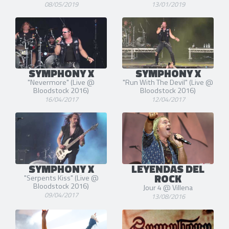
08/05/2019
13/01/2019
SYMPHONY X
SYMPHONY X
"Nevermore" (Live @
"Run With The Devil" (Live @
Bloodstock 2016)
Bloodstock 2016)
16/04/2017
12/04/2017
SYMPHONY X
LEYENDAS DEL
ROCK
"Serpents Kiss" (Live @
Bloodstock 2016)
Jour 4 @ Villena
09/04/2017
13/08/2016