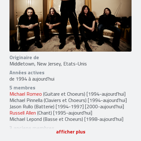
Originaire de
Middletown, New Jersey, Etats-Unis
Années actives
de 1994 à aujourd'hui
5 membres
Michael Romeo
(Guitare et Choeurs) [1994-aujourd'hui]
Michael Pinnella
(Claviers et Choeurs) [1994-aujourd'hui]
Jason Rullo
(Batterie) [1994-1997] [2000-aujourd'hui]
Russell Allen
(Chant) [1995-aujourd'hui]
Michael Lepond
(Basse et Choeurs) [1998-aujourd'hui]
3 anciens membres
afficher plus
Thomas Miller
(Basse) [1994-1998]
Rod Tyler
(Chant) [1994-1994]