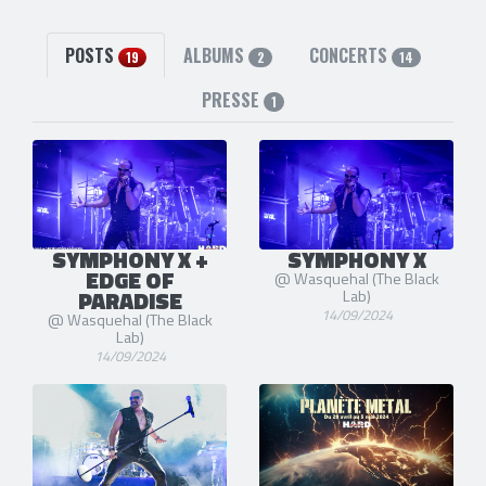
Thomas Walling
(Batterie) [1998-2000]
2 liens externes
POSTS
ALBUMS
CONCERTS
19
2
14
site officiel
et
facebook
PRESSE
1
SYMPHONY X +
SYMPHONY X
EDGE OF
@ Wasquehal (The Black
PARADISE
Lab)
14/09/2024
@ Wasquehal (The Black
Lab)
14/09/2024