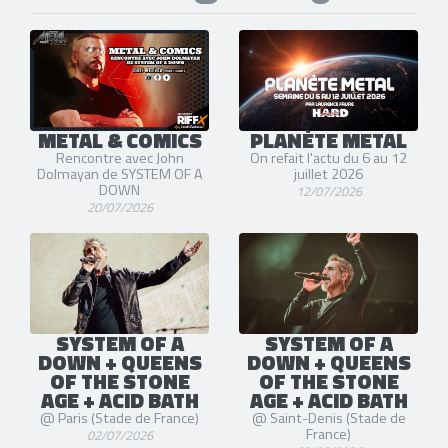
METAL & COMICS
PLANÈTE METAL
Rencontre avec John
On refait l'actu du 6 au 12
Dolmayan de SYSTEM OF A
juillet 2026
DOWN
12/07/2026
20/07/2026
SYSTEM OF A
SYSTEM OF A
DOWN + QUEENS
DOWN + QUEENS
OF THE STONE
OF THE STONE
AGE + ACID BATH
AGE + ACID BATH
@ Paris (Stade de France)
@ Saint-Denis (Stade de
France)
02/07/2026