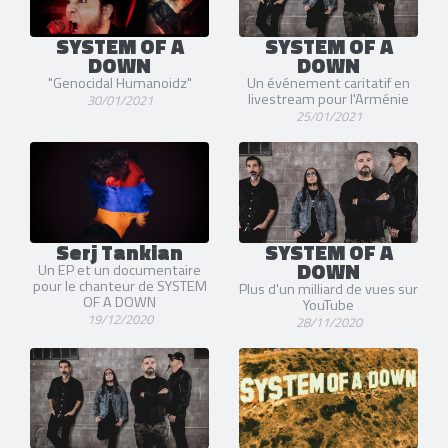
SYSTEM OF A
SYSTEM OF A
DOWN
DOWN
"Genocidal Humanoidz"
Un événement caritatif en
livestream pour l'Arménie
30/01/2021
25/01/2021
Serj Tankian
SYSTEM OF A
DOWN
Un EP et un documentaire
pour le chanteur de SYSTEM
Plus d'un milliard de vues sur
OF A DOWN
YouTube
19/12/2020
28/11/2020