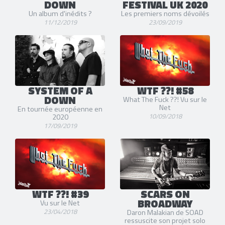
DOWN
FESTIVAL UK 2020
Un album d'inédits ?
Les premiers noms dévoilés
11/12/2019
23/09/2019
SYSTEM OF A
WTF ??! #58
DOWN
What The Fuck ??! Vu sur le
Net
En tournée européenne en
10/09/2018
2020
17/09/2019
WTF ??! #39
SCARS ON
BROADWAY
Vu sur le Net
23/04/2018
Daron Malakian de SOAD
ressuscite son projet solo