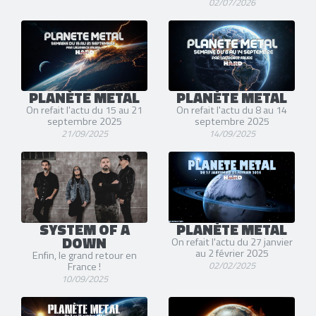
02/07/2026
PLANÈTE METAL
PLANÈTE METAL
On refait l'actu du 15 au 21
On refait l'actu du 8 au 14
septembre 2025
septembre 2025
21/09/2025
14/09/2025
SYSTEM OF A
PLANÈTE METAL
DOWN
On refait l'actu du 27 janvier
au 2 février 2025
Enfin, le grand retour en
02/02/2025
France !
10/09/2025