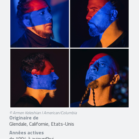
© Armen Keleshian I American/Columbia
Originaire de
Glendale, Californie, Etats-Unis
Années actives
de 1994 à aujourd'hui