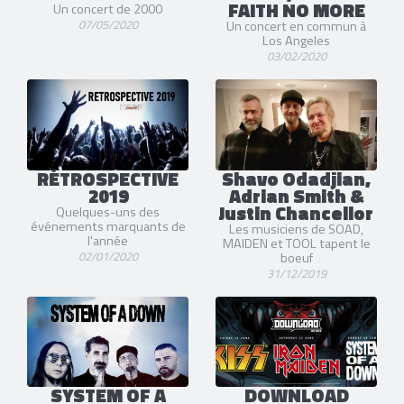
FAITH NO MORE
Un concert de 2000
07/05/2020
Un concert en commun à
Los Angeles
03/02/2020
RÉTROSPECTIVE
Shavo Odadjian,
2019
Adrian Smith &
Justin Chancellor
Quelques-uns des
événements marquants de
Les musiciens de SOAD,
l'année
MAIDEN et TOOL tapent le
02/01/2020
boeuf
31/12/2019
SYSTEM OF A
DOWNLOAD