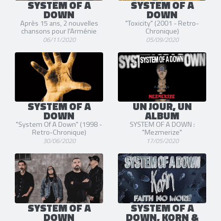
SYSTEM OF A
SYSTEM OF A
DOWN
DOWN
Après 15 ans, 2 nouvelles
"Toxicity" (2001 - Retro-
chansons pour l'Arménie
Chronique)
06/11/2020
05/09/2020
SYSTEM OF A
UN JOUR, UN
DOWN
ALBUM
"System Of A Down" (1998 -
SYSTEM OF A DOWN :
Retro-Chronique)
"Mezmerize"
30/06/2020
17/05/2020
SYSTEM OF A
SYSTEM OF A
DOWN
DOWN, KORN &