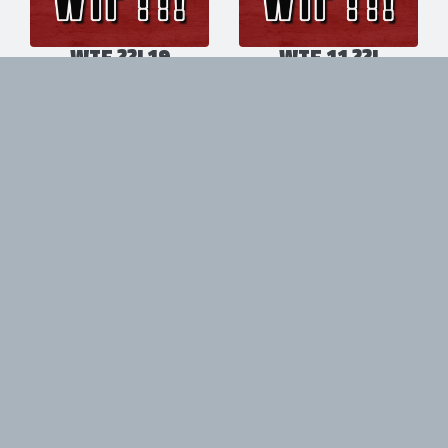
WTF ??! 19
WTF 11 ??!
Vu sur le Net
Vu sur le Net
04/12/2017
09/10/2017
WTF ??!
DOWNLOAD
FESTIVAL FRANCE
Vu sur le Net
04/09/2017
@ Le Plessis-Pâté (Jour 2)
10/06/2017
SYSTEM OF A
MAIN SQUARE
DOWN
FESTIVAL 2017