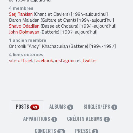
4 membres
Serj Tankian
(Chant et Claviers) [1994-aujourd'hui]
Daron Malakian
(Guitare et Chant) [1994-aujourd'hui]
Shavo Odadjian
(Basse et Choeurs) [1994-aujourd'hui]
John Dolmayan
(Batterie) [1997-aujourd'hui]
1 ancien membre
Ontronik "Andy" Khachaturian
(Batterie) [1994-1997]
4 liens externes
site officiel
,
facebook
,
instagram
et
twitter
POSTS
ALBUMS
SINGLES/EPS
49
5
1
APPARITIONS
CRÉDITS ALBUMS
1
2
CONCERTS
PRESSE
15
3