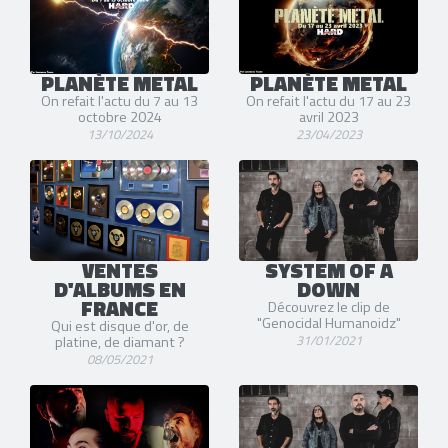
PLANÈTE METAL
PLANÈTE METAL
On refait l'actu du 7 au 13
On refait l'actu du 17 au 23
octobre 2024
avril 2023
13/10/2024
23/04/2023
VENTES
SYSTEM OF A
D'ALBUMS EN
DOWN
FRANCE
Découvrez le clip de
"Genocidal Humanoidz"
Qui est disque d'or, de
31/01/2021
platine, de diamant ?
08/05/2021