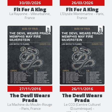
30/03/2026
26/03/2026
Fit For A King
Fit For A King
La Rayonne - Villeurbanne,
L'Elysée Montmartre - Paris,
France
France
27/11/2016
26/11/2016
The Devil Wears
The Devil Wears
Prada
Prada
La Machine du Moulin-Rouge
Le CCO (Centre Culturel
- Paris, France
Œcuménique) -