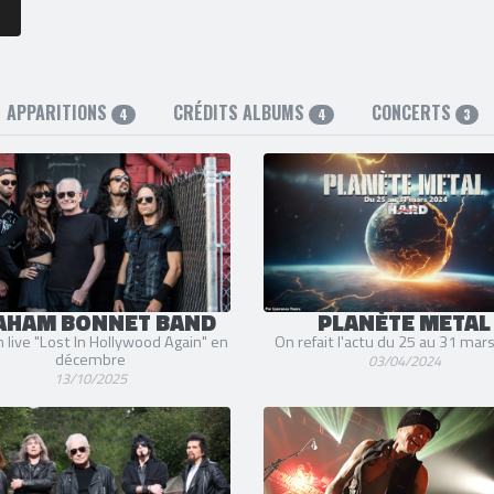
APPARITIONS
CRÉDITS ALBUMS
CONCERTS
4
4
3
AHAM BONNET BAND
PLANÈTE METAL
 live "Lost In Hollywood Again" en
On refait l'actu du 25 au 31 mar
décembre
03/04/2024
13/10/2025