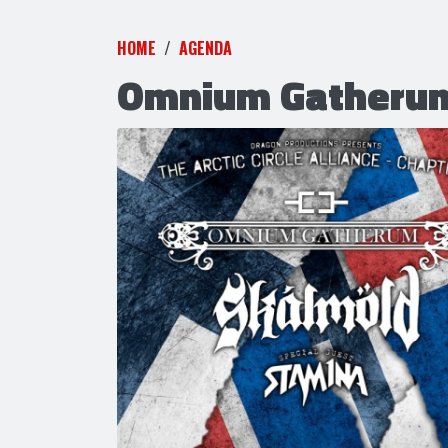
HOME
AGENDA
Omnium Gatheru