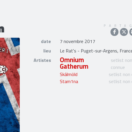
m
PARTA
date
7 novembre 2017
lieu
Le Rat's - Puget-sur-Argens, Franc
Omnium
Artistes
setlist no
Gatherum
connue
Skálmöld
setlist non
Stam1na
setlist non