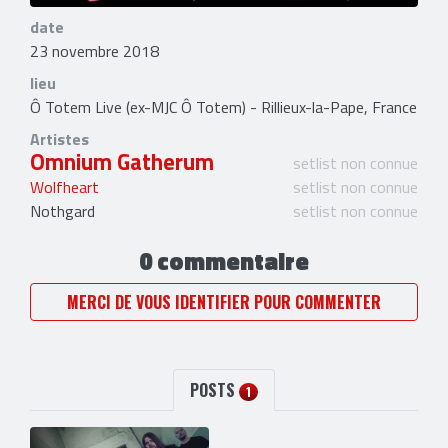
date
23 novembre 2018
lieu
Ô Totem Live (ex-MJC Ô Totem) - Rillieux-la-Pape, France
Artistes
Omnium Gatherum
setlist non connue
Wolfheart
setlist non connue
Nothgard
setlist non connue
0 commentaire
MERCI DE VOUS IDENTIFIER POUR COMMENTER
POSTS
1