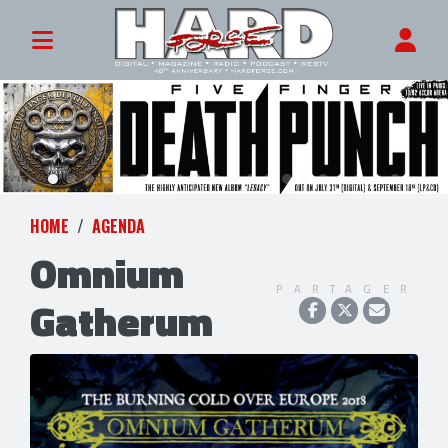
HOME
AGENDA
Omnium
PARTAGER
Gatherum