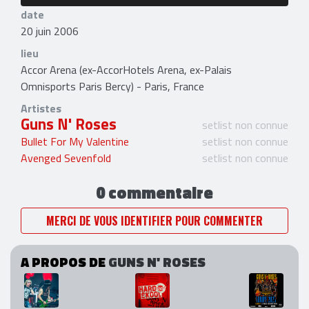
date
20 juin 2006
lieu
Accor Arena (ex-AccorHotels Arena, ex-Palais
Omnisports Paris Bercy) - Paris, France
Artistes
Guns N' Roses
setlist non connue
Bullet For My Valentine
setlist non connue
Avenged Sevenfold
setlist non connue
0 commentaire
MERCI DE VOUS IDENTIFIER POUR COMMENTER
A PROPOS DE
GUNS N' ROSES