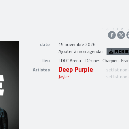
PARTA
date
15 novembre 2026
Ajouter à mon agenda :
FICHIE
lieu
LDLC Arena - Décines-Charpieu, Fra
Deep Purple
Artistes
setlist non
Jayler
setlist non