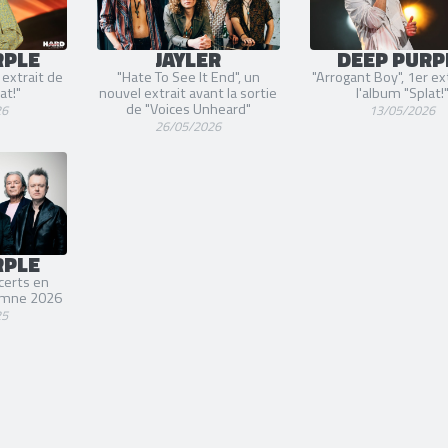
RPLE
JAYLER
DEEP PURP
 extrait de
"Hate To See It End", un
"Arrogant Boy", 1er ex
at!"
nouvel extrait avant la sortie
l'album "Splat!
de "Voices Unheard"
26
13/05/2026
26/05/2026
RPLE
certs en
tomne 2026
25