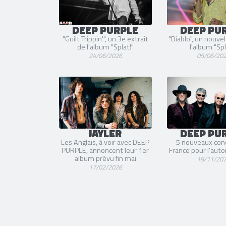
DEEP PURPLE
DEEP PU
"Guilt Trippin'", un 3e extrait
"Diablo", un nouvel
de l'album "Splat!"
l'album "Spl
24/06/2026
05/06/20
JAYLER
DEEP PU
Les Anglais, à voir avec DEEP
5 nouveaux con
PURPLE, annoncent leur 1er
France pour l'au
album prévu fin mai
18/11/20
17/02/2026