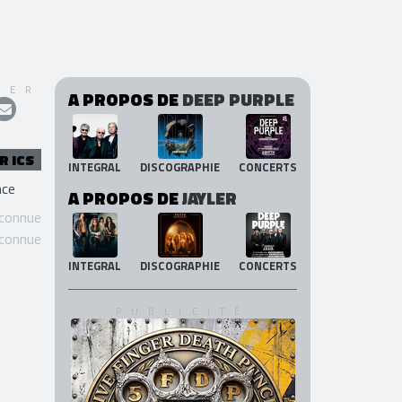
GER
A PROPOS DE
DEEP PURPLE
R ICS
INTEGRAL
DISCOGRAPHIE
CONCERTS
nce
A PROPOS DE
JAYLER
 connue
 connue
INTEGRAL
DISCOGRAPHIE
CONCERTS