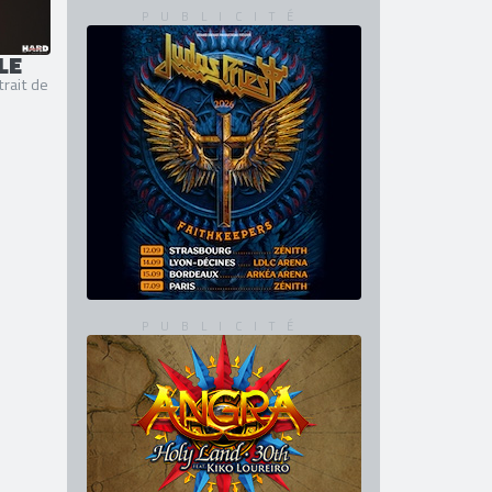
LE
trait de
"