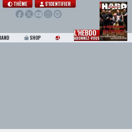
THÈME
S'IDENTIFIER
L'HEBDO
BAND
SHOP
ABONNEZ-VOUS