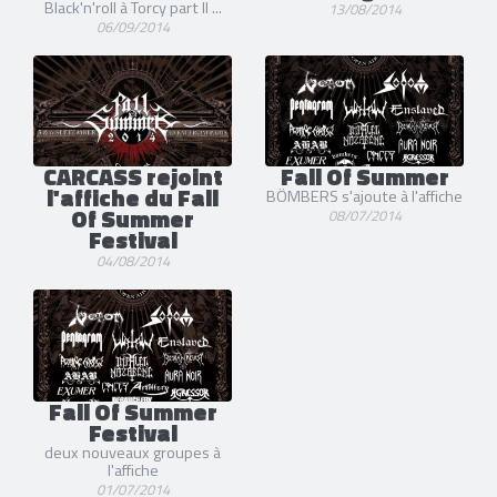
Black'n'roll à Torcy part II ...
13/08/2014
06/09/2014
CARCASS rejoint
Fall Of Summer
l'affiche du Fall
BÖMBERS s'ajoute à l'affiche
Of Summer
08/07/2014
Festival
04/08/2014
Fall Of Summer
Festival
deux nouveaux groupes à
l'affiche
01/07/2014