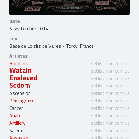
date
6 septembre 2014
lieu
Base de Loisirs de Vaires - Torcy, France
Artistes
Bömbers
setlist non connue
Watain
setlist non connue
Enslaved
setlist non connue
Sodom
setlist non connue
Ascension
setlist non connue
Pentagram
setlist non connue
Cancer
setlist non connue
Ahab
setlist non connue
Artillery
setlist non connue
Salem
setlist non connue
Assassin
setlist non connue