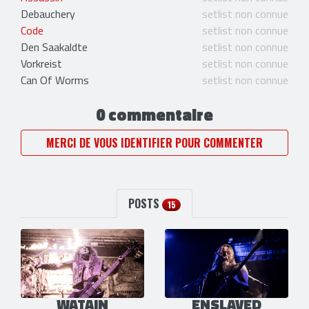
Debauchery
setlist non connue
Code
setlist non connue
Den Saakaldte
setlist non connue
Vorkreist
setlist non connue
Can Of Worms
setlist non connue
0 commentaire
MERCI DE VOUS IDENTIFIER POUR COMMENTER
POSTS
15
WATAIN
ENSLAVED