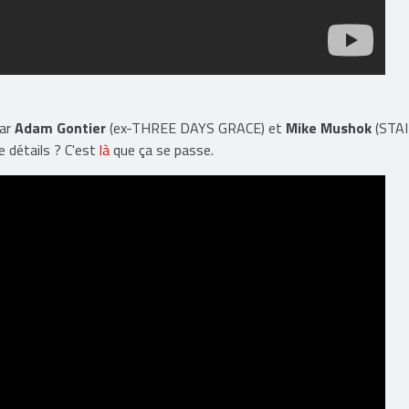
par
Adam Gontier
(ex-THREE DAYS GRACE) et
Mike Mushok
(STAI
de détails ? C'est
là
que ça se passe.