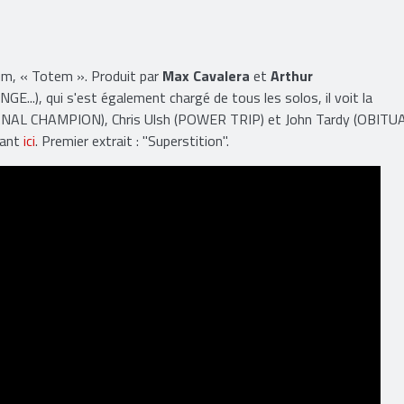
um, « Totem ». Produit par
Max Cavalera
et
Arthur
, qui s'est également chargé de tous les solos, il voit la
TERNAL CHAMPION), Chris Ulsh (POWER TRIP) et John Tardy (OBITU
quant
ici
. Premier extrait : "Superstition".