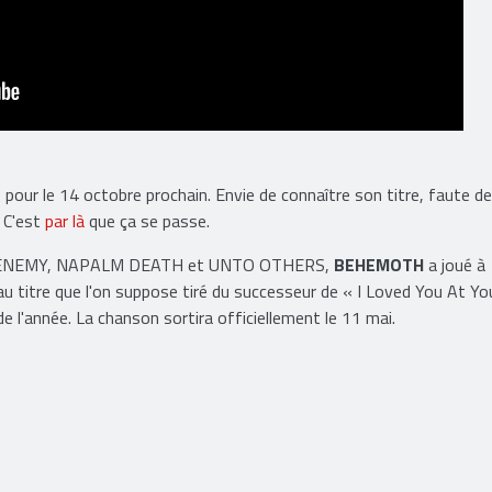
pour le 14 octobre prochain. Envie de connaître son titre, faute de
? C'est
par là
que ça se passe.
RCH ENEMY, NAPALM DEATH et UNTO OTHERS,
BEHEMOTH
a joué à
au titre que l'on suppose tiré du successeur de « I Loved You At Yo
de l'année. La chanson sortira officiellement le 11 mai.