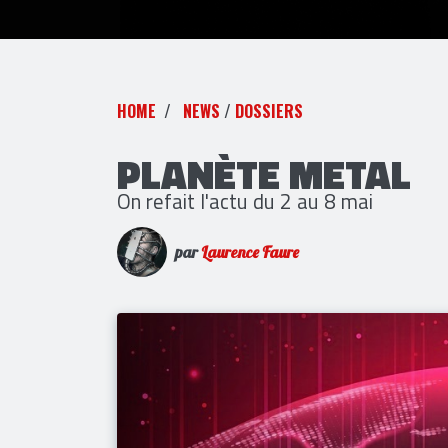
HOME
NEWS
/
DOSSIERS
PLANÈTE METAL
On refait l'actu du 2 au 8 mai
par
Laurence Faure