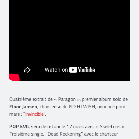
Quatrième extrait de « Paragon », premier album solo de
Floor Jansen
, chanteuse de NIGHTWISH, annoncé pour
mars : "
Invincible
".
POP EVIL
sera de retour le 17 mars avec « Skeletons ».
Troisième single, "Dead Reckoning" avec le chanteur