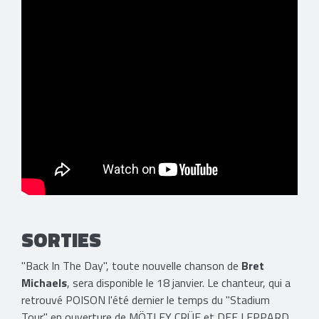
SORTIES
"Back In The Day", toute nouvelle chanson de
Bret
Michaels
, sera disponible le 18 janvier. Le chanteur, qui a
retrouvé POISON l'été dernier le temps du "Stadium
Tour" en ouverture de MÖTLEY CRÜE et DEF LEPPARD,