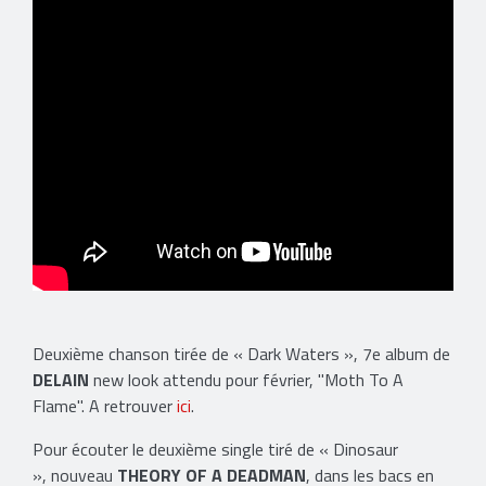
Deuxième chanson tirée de « Dark Waters », 7e album de
DELAIN
new look attendu pour février, "Moth To A
Flame".​ A retrouver
ici
.
Pour écouter le deuxième single tiré de « Dinosaur
», nouveau
THEORY OF A DEADMAN
, dans les bacs en