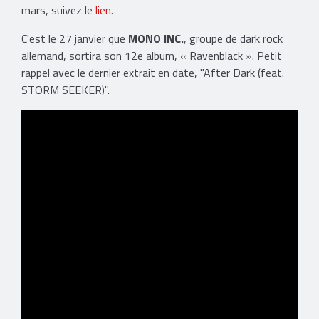
mars, suivez le
lien
.
C'est le 27 janvier que
MONO INC.
, groupe de dark rock
allemand, sortira son 12e album, « Ravenblack ». Petit
rappel avec le dernier extrait en date, "After Dark (feat.
STORM SEEKER)".