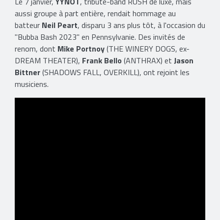
Le 7 janvier,
YYNOT
, tribute-band RUSH de luxe, mais
aussi groupe à part entière, rendait hommage au
batteur
Neil Peart
, disparu 3 ans plus tôt, à l'occasion du
"Bubba Bash 2023" en Pennsylvanie. Des invités de
renom, dont
Mike Portnoy
(THE WINERY DOGS, ex-
DREAM THEATER),
Frank Bello
(ANTHRAX) et
Jason
Bittner
(SHADOWS FALL, OVERKILL), ont rejoint les
musiciens.