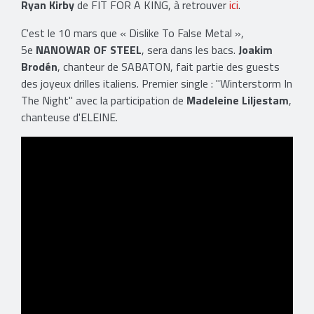
Ryan Kirby
de FIT FOR A KING, à retrouver
ici
.
C'est le 10 mars que « Dislike To False Metal »,
5e
NANOWAR OF STEEL
, sera dans les bacs.
Joakim
Brodén
, chanteur de SABATON, fait partie des guests
des joyeux drilles italiens. Premier single : "Winterstorm In
The Night" avec la participation de
Madeleine Liljestam
,
chanteuse d'ELEINE.