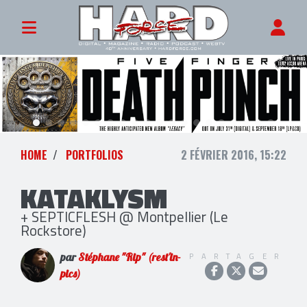
HOME
PORTFOLIOS
2 FÉVRIER 2016, 15:22
KATAKLYSM
+ SEPTICFLESH @ Montpellier (Le
Rockstore)
PARTAGER
par
Stéphane "Rip" (rest'in-
pics)