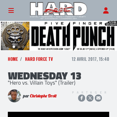
HOME
HARD FORCE TV
12 AVRIL 2017, 15:40
WEDNESDAY 13
"Hero vs. Villain Toys" (Trailer)
PARTAGER
par
Christophe Droit