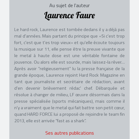
Au sujet de l'auteur
Laurence Faure
Le hard rock, Laurence est tombée dedans il y a déjà pas
mal d'années. Mais partant du principe que «Si c'est trop
fort, c'est que t'es trop vieux» et qu'elle écoute toujours
la musique sur 11, elle pense être la preuve vivante que
le metal à haute dose est une véritable fontaine de
jouvence. Ou alors elle est sourde, mais laissez-la rêver…
Après avoir “religieusement” lu la presse française de la
grande époque, Laurence rejoint Hard Rock Magazine en
tant que journaliste et secrétaire de rédaction, avant
d'en devenir brièvement rédac' chef. Débarquée et
résolue à changer de milieu, LF œuvre désormais dans la
presse spécialisée (sports mécaniques), mais comme il
n'y a vraiment que le metal qui fait battre son petit cœur,
quand HARD FORCE lui a proposé de rejoindre le team fin
2013, elle est arrivée “fast as a shark”.
Ses autres publications