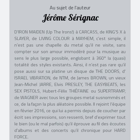
Au sujet de l'auteur
Jérôme Sérignac
D’IRON MAIDEN (Up The Irons!) à CARCASS, de KING’S X à
SLAYER, de LIVING COLOUR à MAYHEM, c’est simple, il
n’est pas une chapelle du metal qu'il ne visite, sans
compter sur son amour immodéré pour la musique au
sens le plus large possible, englobant à 360° la (quasi)
totalité des styles existants. Ainsi, il n’est pas rare qu’il
pose aussi sur sa platine un disque de THE DOORS, d'
ISRAEL VIBRATION, de NTM, de James BROWN, un vieux
Jean-Michel JARRE, Elvis PRESLEY, THE EASYBEATS, les
SEX PISTOLS, Hubert-Félix THIÉFAINE ou SUPERTRAMP,
de WAGNER avec tous les groupes metal susnommés et
ce, de la façon la plus aléatoire possible. Il rejoint l’équipe
en février 2016, ce qui lui a permis depuis de coucher par
écrit ses impressions, son ressenti, bref d’exprimer tout
le bien (ou le mal parfois) qu’il éprouve au fil des écoutes
d'albums et des concerts qu’il chronique pour HARD
FORCE.