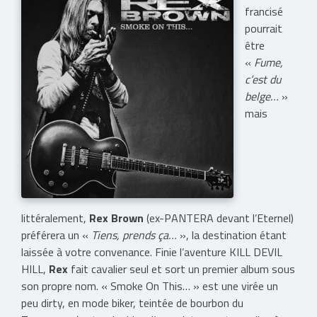
francisé
pourrait
être
«
Fume,
c’est du
belge…
»
mais
littéralement,
Rex Brown
(ex-PANTERA devant l’Eternel)
préférera un «
Tiens, prends ça…
», la destination étant
laissée à votre convenance. Finie l’aventure KILL DEVIL
HILL,
Rex
fait cavalier seul et sort un premier album sous
son propre nom. « Smoke On This… » est une virée un
peu dirty, en mode biker, teintée de bourbon du