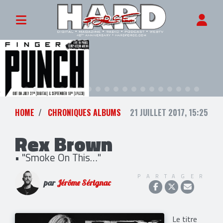
HOME
CHRONIQUES ALBUMS
21 JUILLET 2017, 15:25
Rex Brown
• "Smoke On This…"
PARTAGER
par
Jérôme Sérignac
Le titre