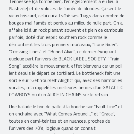
Tennessee (ça tombe bien, l’enregistrement a eu lieu à
Nashville) et de volutes de fumée de blondes. Ça sent le
vieux briscard, celui qui a traîné ses 'tiags dans nombre de
bouges mal famés et perdus au milieu de nulle part. On a
affaire ici à un rock planant souvent et plein de cambouis
parfois, doté d’un esprit southern rock comme le
démontrent les trois premiers morceaux, "Lone Rider",
"Crossing Lines" et "Buried Alive", ce dernier évoquant
quelque part l’univers de BLACK LABEL SOCIETY. "Train
Song" accélère le mouvement, effet bienvenu car un poil
lent depuis le départ ce tortillard. Le bottleneck fait une
sortie sur "Get Yourself Alright" qui, avec ses harmonies
vocales, m’a rappelé les meilleures heures d’un GALACTIC
COWBOYS ou d’un ALICE IN CHAINS sur le refrain.
Une ballade le brin de paille à la bouche sur "Fault Line" et
on enchaîne avec "What Comes Around…" et "Grace",
toutes en demi-teintes et en nuances, proches de
l’univers des 70’s, logique quand on connait