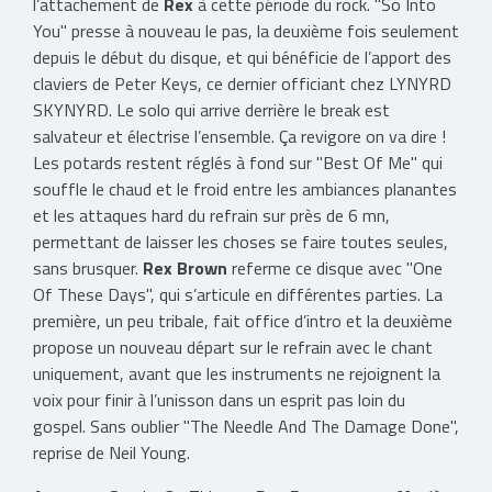
l’attachement de
Rex
à cette période du rock. "So Into
You" presse à nouveau le pas, la deuxième fois seulement
depuis le début du disque, et qui bénéficie de l’apport des
claviers de Peter Keys, ce dernier officiant chez LYNYRD
SKYNYRD. Le solo qui arrive derrière le break est
salvateur et électrise l’ensemble. Ça revigore on va dire !
Les potards restent réglés à fond sur "Best Of Me" qui
souffle le chaud et le froid entre les ambiances planantes
et les attaques hard du refrain sur près de 6 mn,
permettant de laisser les choses se faire toutes seules,
sans brusquer.
Rex Brown
referme ce disque avec "One
Of These Days", qui s’articule en différentes parties. La
première, un peu tribale, fait office d’intro et la deuxième
propose un nouveau départ sur le refrain avec le chant
uniquement, avant que les instruments ne rejoignent la
voix pour finir à l’unisson dans un esprit pas loin du
gospel. Sans oublier "The Needle And The Damage Done",
reprise de Neil Young.