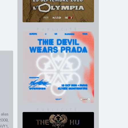
alias
2008,
AVY1,