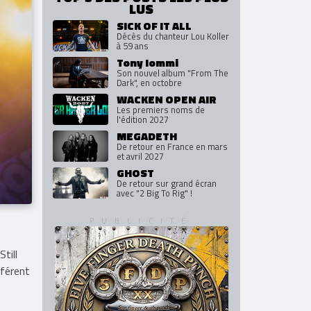
LUS
SICK OF IT ALL
Décès du chanteur Lou Koller
à 59 ans
Tony Iommi
Son nouvel album "From The
Dark", en octobre
WACKEN OPEN AIR
Les premiers noms de
l'édition 2027
MEGADETH
De retour en France en mars
et avril 2027
GHOST
De retour sur grand écran
avec "2 Big To Rig" !
till
fférent