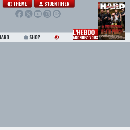
THÈME
S'IDENTIFIER
L'HEBDO
BAND
SHOP
ABONNEZ-VOUS