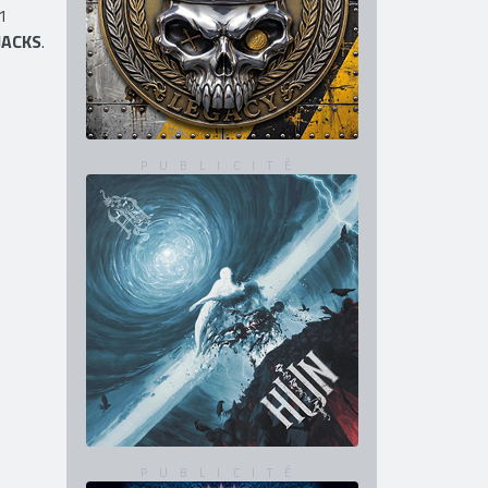
11
JACKS
.