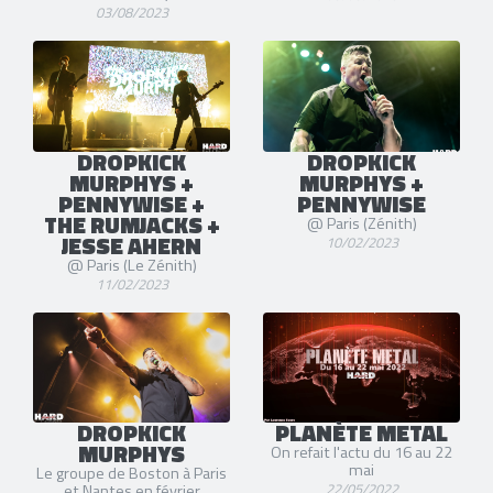
03/08/2023
DROPKICK
DROPKICK
MURPHYS +
MURPHYS +
PENNYWISE +
PENNYWISE
THE RUMJACKS +
@ Paris (Zénith)
JESSE AHERN
10/02/2023
@ Paris (Le Zénith)
11/02/2023
DROPKICK
PLANÈTE METAL
MURPHYS
On refait l'actu du 16 au 22
mai
Le groupe de Boston à Paris
22/05/2022
et Nantes en février