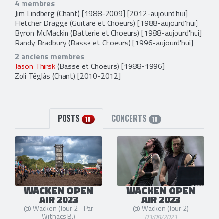
4 membres
Jim Lindberg
(Chant) [1988-2009] [2012-aujourd'hui]
Fletcher Dragge
(Guitare et Choeurs) [1988-aujourd'hui]
Byron McMackin
(Batterie et Choeurs) [1988-aujourd'hui]
Randy Bradbury
(Basse et Choeurs) [1996-aujourd'hui]
2 anciens membres
Jason Thirsk
(Basse et Choeurs) [1988-1996]
Zoli Téglás
(Chant) [2010-2012]
POSTS
CONCERTS
10
10
WACKEN OPEN
WACKEN OPEN
AIR 2023
AIR 2023
@ Wacken (Jour 2 - Par
@ Wacken (Jour 2)
Withacs B.)
03/08/2023