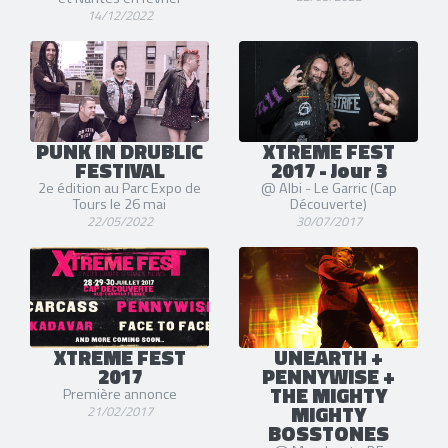
14/12/2022
PUNK IN DRUBLIC
XTREME FEST
FESTIVAL
2017 - Jour 3
2e édition au Parc Expo de
@ Albi - Le Garric (Cap
Tours le 26 mai
Découverte)
22/05/2022
30/07/2017
XTREME FEST
UNEARTH +
2017
PENNYWISE +
THE MIGHTY
Première annonce
MIGHTY
21/02/2017
BOSSTONES