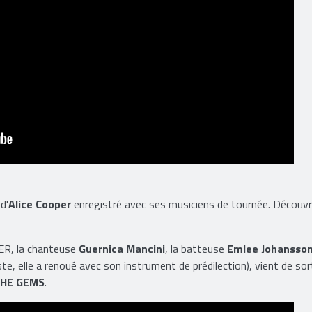
d'
Alice Cooper
enregistré avec ses musiciens de tournée. Découvr
 la chanteuse
Guernica Mancini
, la batteuse
Emlee Johansso
, elle a renoué avec son instrument de prédilection), vient de sor
HE GEMS
.