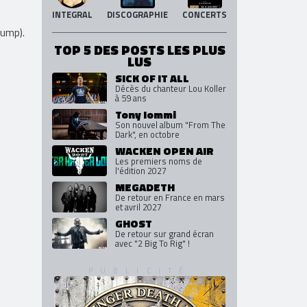
INTEGRAL
DISCOGRAPHIE
CONCERTS
tump).
TOP 5 DES POSTS LES PLUS
LUS
SICK OF IT ALL
Décès du chanteur Lou Koller
à 59 ans
Tony Iommi
Son nouvel album "From The
Dark", en octobre
WACKEN OPEN AIR
Les premiers noms de
l'édition 2027
MEGADETH
De retour en France en mars
et avril 2027
GHOST
De retour sur grand écran
avec "2 Big To Rig" !