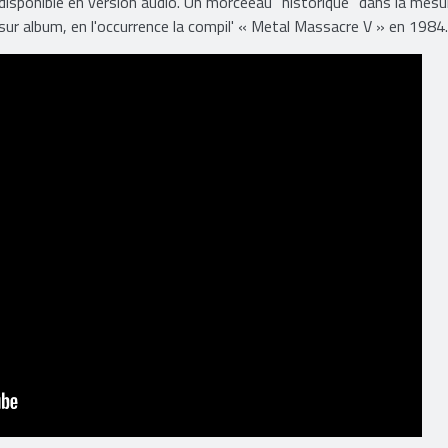
isponible en version audio. Un morceeau “historique” dans la mesu
 sur album, en l'occurrence la compil' « Metal Massacre V » en 1984.