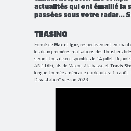
actualités qui ont émaillé la
passées sous votre radar... 
TEASING
Formé de
Max
et
Igor
, respectivement ex-chante
les deux premières réalisations des thrashers bré
seront tous deux disponibles le 14 juillet. Rejoint
AND DIE), fils de Maxou, à la basse et
Travis St
longue tournée américaine qui débutera fin août.
Devastation” version 2023.