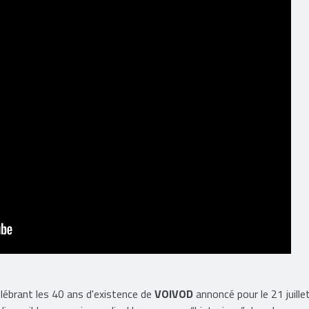
lébrant les 40 ans d'existence de
VOIVOD
annoncé pour le 21 juillet