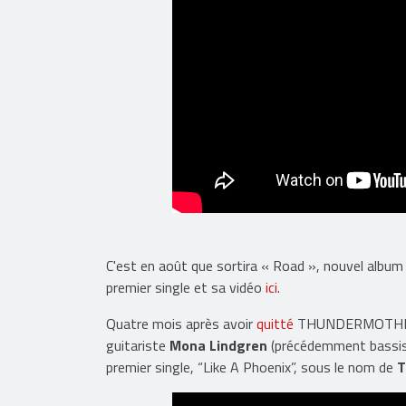
C'est en août que sortira « Road », nouvel album 
premier single et sa vidéo
ici
.
Quatre mois après avoir
quitté
THUNDERMOTHER,
guitariste
Mona Lindgren
(précédemment bassiste
premier single, “Like A Phoenix”, sous le nom de
T