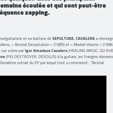
 semaine écoulée et qui sont peut-être
Séquence zapping.
ur/guitariste et ex-batteur de
SEPULTURA
,
CAVALERA
a réenregi
siliens, « Bestial Devastation » (1985) et « Morbid Visions » (1986)
s sur scène par
Igor Amadeus Cavalera
(HEALING MAGIC, GO AH
one
(PIG DESTROYER, DESOLUS) à la guitare, les frangins donnero
 Deuxième extrait du EP par lequel tout a commencé : “Bestial