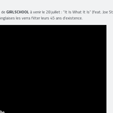
m de
GIRLSCHOOL
à venir le 28 juillet : “It Is What It Is” (feat. Joe S
Anglaises les verra fêter leurs 45 ans d'existence.