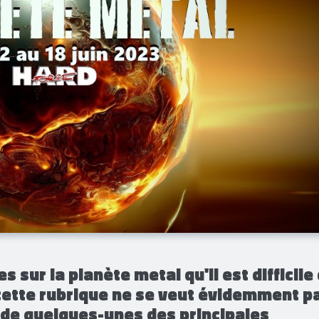
s sur la planète metal qu'il est difficile
 cette rubrique ne se veut évidemment p
' de quelques-unes des principales