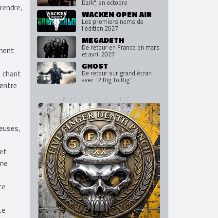
Dark", en octobre
rendre,
WACKEN OPEN AIR
Les premiers noms de
l'édition 2027
MEGADETH
De retour en France en mars
nnent
et avril 2027
GHOST
e chant
De retour sur grand écran
avec "2 Big To Rig" !
 entre
ieuses,
cet
une
ce
te