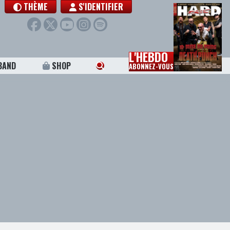
THÈME
S'IDENTIFIER
L'HEBDO
BAND
SHOP
ABONNEZ-VOUS