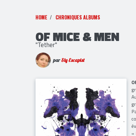
HOME
CHRONIQUES ALBUMS
OF MICE & MEN
"Tether"
par
Sly Escapist
O
gr
Au
gr
Pa
co
év
«