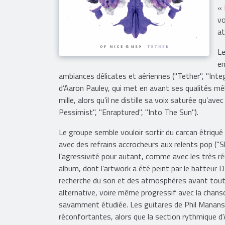
«
vo
at
Le
en
ambiances délicates et aériennes ("Tether", "Integ
d’Aaron Pauley, qui met en avant ses qualités mélo
mille, alors qu’il ne distille sa voix saturée qu’a
Pessimist", "Enraptured", "Into The Sun").
Le groupe semble vouloir sortir du carcan étriqué
avec des refrains accrocheurs aux relents pop ("Shi
l’agressivité pour autant, comme avec les très r
album, dont l’artwork a été peint par le batteur D
recherche du son et des atmosphères avant tout,
alternative, voire même progressif avec la chan
savamment étudiée. Les guitares de Phil Manansa
réconfortantes, alors que la section rythmique d