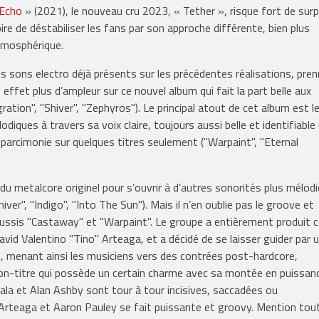
Echo
» (2021), le nouveau cru 2023, « Tether », risque fort de surp
ire de déstabiliser les fans par son approche différente, bien plus
mosphérique.
s sons electro déjà présents sur les précédentes réalisations, pre
 effet plus d’ampleur sur ce nouvel album qui fait la part belle aux
ration", "Shiver", "Zephyros"). Le principal atout de cet album est l
diques à travers sa voix claire, toujours aussi belle et identifiable
vec parcimonie sur quelques titres seulement ("Warpaint", "Eternal
 du metalcore originel pour s’ouvrir à d’autres sonorités plus mélod
ver", "Indigo", "Into The Sun"). Mais il n’en oublie pas le groove et
éussis "Castaway" et "Warpaint". Le groupe a entièrement produit 
avid Valentino "Tino" Arteaga, et a décidé de se laisser guider par 
 menant ainsi les musiciens vers des contrées post-hardcore,
son-titre qui possède un certain charme avec sa montée en puissan
la et Alan Ashby sont tour à tour incisives, saccadées ou
'Arteaga et Aaron Pauley se fait puissante et groovy. Mention tou