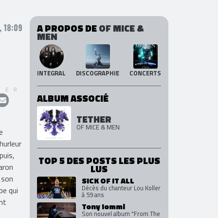
A PROPOS DE
OF MICE &
 18:09
MEN
INTEGRAL
DISCOGRAPHIE
CONCERTS
GER
ALBUM ASSOCIÉ
TETHER
OF MICE & MEN
e
hurleur
puis,
TOP 5 DES POSTS LES PLUS
aron
LUS
à son
SICK OF IT ALL
Décès du chanteur Lou Koller
pe qui
à 59 ans
nt
Tony Iommi
Son nouvel album "From The