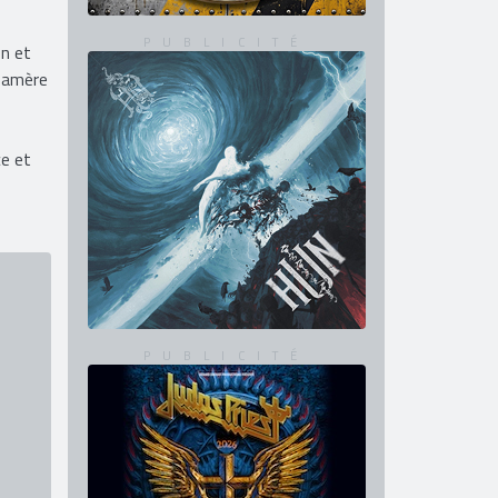
on et
e-amère
ce et