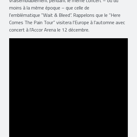
vraisemblablement pendant le même concert – ou du
moins à la même époque – que celle de
l'emblématique "Wait & Bleed”. Rappelons que le “Here
Comes The Pain Tour” visitera l'Europe à l'automne avec
concert à l'Accor Arena le 12 décembre.