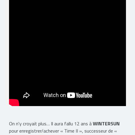
On n'y croyait plus… Il aura fallu 12 ans à
WINTERSUN
pour enregistrer/achever « Time II », successeur de «