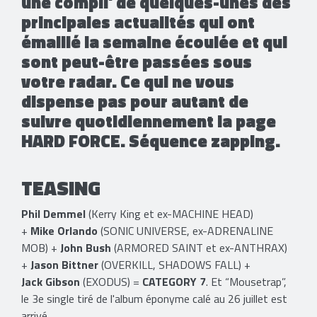
une compil' de quelques-unes des
principales actualités qui ont
émaillé la semaine écoulée et qui
sont peut-être passées sous
votre radar. Ce qui ne vous
dispense pas pour autant de
suivre quotidiennement la page
HARD FORCE. Séquence zapping.
TEASING
Phil Demmel
(Kerry King et ex-MACHINE HEAD)
+
Mike Orlando
(SONIC UNIVERSE, ex-ADRENALINE
MOB) +
John Bush
(ARMORED SAINT et ex-ANTHRAX)
+
Jason Bittner
(OVERKILL, SHADOWS FALL) +
Jack Gibson
(EXODUS) =
CATEGORY 7
. Et “Mousetrap”,
le 3e single tiré de l'album éponyme calé au 26 juillet est
arrivé.