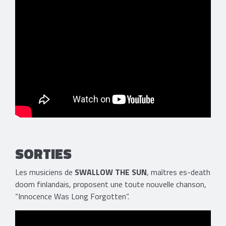
​SORTIES
Les musiciens de
SWALLOW THE SUN
, maîtres es-death
doom finlandais, proposent une toute nouvelle chanson,
“Innocence Was Long Forgotten”.