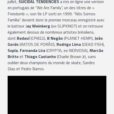
juillet,
SUICIDAL TENDENCIES
a mis en ligne une version
en portugais de “We Are Family”, un des titres de «
Freedumb », son 9e LP sorti en 1999. “Nós Somos
Família” devient donc le premier morceau enregistré avec
le batteur J
ay Weinberg
(ex-SLIPKNOT) et on retrouve
également dessus de nombreux artistes brésiliens,
dont
Badauí
(CPM22),
B Negão
(PLANET HEMP),
João
Gordo
(RATOS DE PORÃO),
Rodrigo Lima
(DEAD FISH),
Supla
,
Fernanda Lira
(CRYPTA, ex-NERVOSA),
Marcão
Britto
et
Thiago Castanho
(Charlie Brown Jr), sans
oublier deux champions du monde de skate, Sandro
Dias et Pedro Barros.