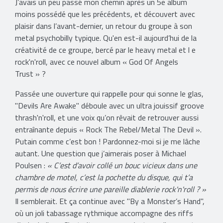
J’avais un peu passé mon chemin après un 5e album
moins possédé que les précédents, et découvert avec
plaisir dans l’avant-dernier, un retour du groupe à son
metal psychobilly typique. Qu'en est-il aujourd’hui de la
créativité de ce groupe, bercé par le heavy metal et l e
rock'n'roll, avec ce nouvel album « God Of Angels
Trust » ?
Passée une ouverture qui rappelle pour qui sonne le glas,
"Devils Are Awake" déboule avec un ultra jouissif groove
thrash'n'roll, et une voix qu’on rêvait de retrouver aussi
entraînante depuis « Rock The Rebel/Metal The Devil ».
Putain comme c’est bon ! Pardonnez-moi si je me lâche
autant. Une question que j’aimerais poser à Michael
Poulsen :
« C’est d’avoir collé un bouc vicieux dans une
chambre de motel, c’est la pochette du disque, qui t’a
permis de nous écrire une pareille diablerie rock'n'roll ? »
Il semblerait. Et ça continue avec "By a Monster’s Hand",
où un joli tabassage rythmique accompagne des riffs