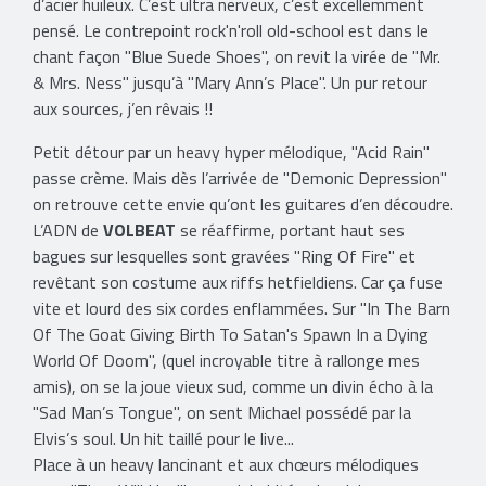
d’acier huileux. C’est ultra nerveux, c’est excellemment
pensé. Le contrepoint rock'n'roll old-school est dans le
chant façon "Blue Suede Shoes", on revit la virée de "Mr.
& Mrs. Ness" jusqu’à "Mary Ann’s Place". Un pur retour
aux sources, j’en rêvais !!
Petit détour par un heavy hyper mélodique, "Acid Rain"
passe crème. Mais dès l’arrivée de "Demonic Depression"
on retrouve cette envie qu’ont les guitares d’en découdre.
L’ADN de
VOLBEAT
se réaffirme, portant haut ses
bagues sur lesquelles sont gravées "Ring Of Fire" et
revêtant son costume aux riffs hetfieldiens. Car ça fuse
vite et lourd des six cordes enflammées. Sur "In The Barn
Of The Goat Giving Birth To Satan's Spawn In a Dying
World Of Doom", (quel incroyable titre à rallonge mes
amis), on se la joue vieux sud, comme un divin écho à la
"Sad Man’s Tongue", on sent Michael possédé par la
Elvis’s soul. Un hit taillé pour le live...
Place à un heavy lancinant et aux chœurs mélodiques