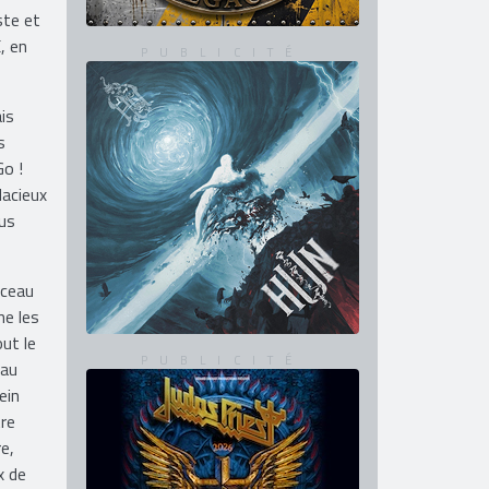
ste et
, en
is
s
Go !
dacieux
ous
rceau
ne les
ut le
 au
ein
tre
e,