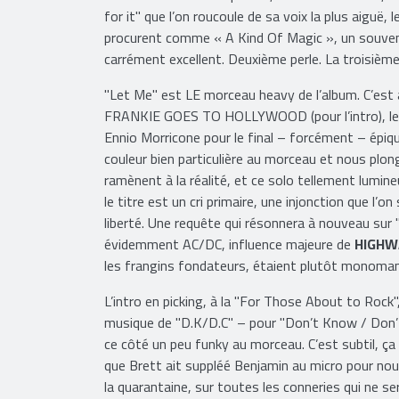
Waoouuuh ! Le solo qui suit, les "Let’s make it, let’
for it" que l’on roucoule de sa voix la plus aiguë, 
procurent comme « A Kind Of Magic », un souven
carrément excellent. Deuxième perle. La troisième
"Let Me" est LE morceau heavy de l’album. C’est
FRANKIE GOES TO HOLLYWOOD (pour l’intro), le M
Ennio Morricone pour le final – forcément – épique
couleur bien particulière au morceau et nous plonge
ramènent à la réalité, et ce solo tellement lumine
le titre est un cri primaire, une injonction que l’o
liberté. Une requête qui résonnera à nouveau sur
évidemment AC/DC, influence majeure de
HIGHW
les frangins fondateurs, étaient plutôt monomania
L’intro en picking, à la "For Those About to Rock",
musique de "D.K/D.C" – pour "Don’t Know / Don’t
ce côté un peu funky au morceau. C’est subtil, ça
que Brett ait suppléé Benjamin au micro pour nous