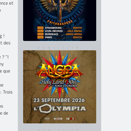
x de
ence et
o
g !
et des
 ? "I
 my
ce que
ne
. Trois
ns
re de