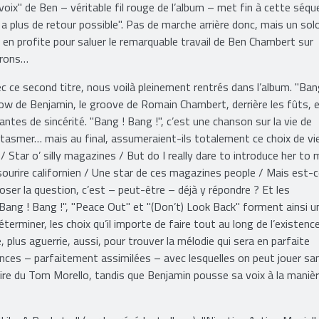
y a alors quelque chose de l’ordre de la comédie musicale dans la voi
voix" de Ben – véritable fil rouge de l’album – met fin à cette séqu
'y a plus de retour possible". Pas de marche arrière donc, mais un sol
On en profite pour saluer le remarquable travail de Ben Chambert sur
drons…
c ce second titre, nous voilà pleinement rentrés dans l’album. "Ban
low de Benjamin, le groove de Romain Chambert, derrière les fûts, 
antes de sincérité. "Bang ! Bang !", c’est une chanson sur la vie de
asmer… mais au final, assumeraient-ils totalement ce choix de vie
 / Star o’ silly magazines / But do I really dare to introduce her to
 sourire californien / Une star de ces magazines people / Mais est-
oser la question, c’est – peut-être – déjà y répondre ? Et les
Bang ! Bang !", "Peace Out" et "(Don’t) Look Back" forment ainsi u
éterminer, les choix qu’il importe de faire tout au long de l’existence
 plus aguerrie, aussi, pour trouver la mélodie qui sera en parfaite
luences – parfaitement assimilées – avec lesquelles on peut jouer sa
faire du Tom Morello, tandis que Benjamin pousse sa voix à la maniè