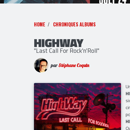
HOME
CHRONIQUES ALBUMS
HIGHWAY
"Last Call For Rock'n'Roll"
par
Stéphane Coquin
Un
H
si
ci
po
H