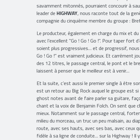
et l’ambiance funeste de fin du monde, l’espoir de
savamment mitonnés, pourraient concourir à sauv
leader de
HIGHWAY
, nous raconte tout de la genè
compagnie du cinquième membre du groupe : Bret
Le producteur, également en charge du mix et du ma
avec l’excellent "Go ! Go ! Go !". Pour taper fort 
soient plus progressives… et de progressif, nous r
Go ! Go !" est vraiment judicieux. Et carrément jou
des 12 titres, le passage central, le pont et le b
laissent à penser que le meilleur est à venir…
Et la suite, c’est aussi le premier single à être so
est un retour au Big Rock auquel le groupe est si
ghost notes avant de faire parler sa guitare, faç
chant et la voix de Benjamin Folch. On sent que c
mieux. Notamment sur le passage central, forteme
milieu du morceau, un truc un peu malsain, au diap
route, avec ses hauts, avec ses bas, avec ceux qu