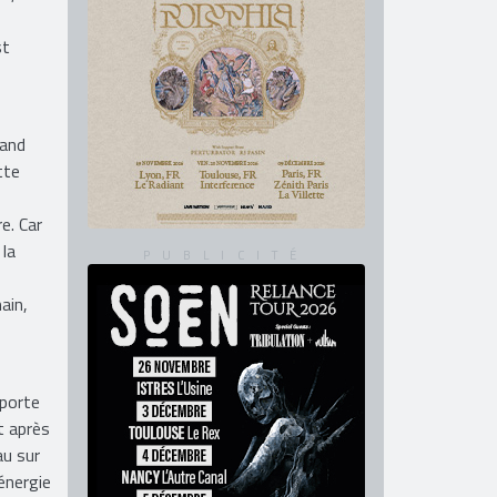
it, Go
st
rand
tte
e. Car
 la
ain,
pporte
t après
au sur