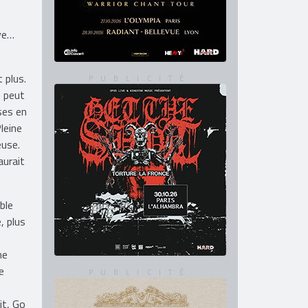
lyrics,
bye…
 plus.
e peut
ses en
leine
euse.
aurait
ble
, plus
me
e