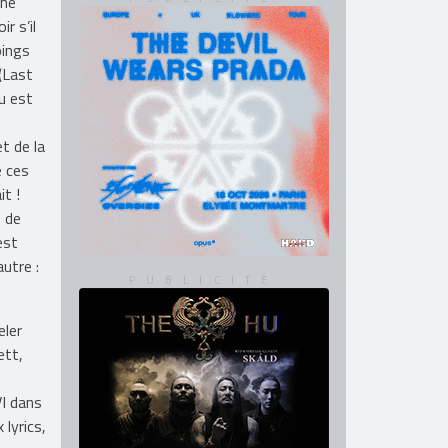
 ne
r s’il
oings
(Last
u est
t de la
e ces
it !
 de
est
autre :
eler
ett,
.
VI dans