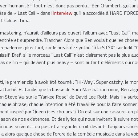
meure. La musique, le rock, l’amour : voilà tous les ingrédients qui,
er l’humanité ! Tout n’est donc pas perdu… Ben Chambert, guitari
se de « Last Call » dans l’
interview
qu’il a accordée à HARD FORCE
t Caldas-Lima.
stering, n’aurait d’ailleurs pas ouvert l’album avec "Last Call", ma
d’entrée et surprendre. Trancher. Alors que Ben voulait que les chose
eparlerons plus tard, car le break de synthé "à la STYX" sur ledit "
issif. Bref, si le morceau "Last Call" n’est clairement pas le plus au
reak de fin – qui devient plus heavy – sont autant d’éléments qui n
rti, le premier clip à avoir été tourné : "Hi-Way". Super catchy, le mo
 attaché. Et tandis que la basse de Sam Marshal ronronne, Ben alig
on Steve Vai sur le "Yankee Rose"·de David Lee Roth. Mais il y surto
haque phrase, chaque intention a été travaillée pour la faire sonner
nt inspiré par Queen (ces chœurs !). On est sur une cassure, en pl
ason de nos existences. Et des lyrics qui nous invitent à suivre no
i nous suivent… ou pas, et à regarder droit devant. Toujours sincèr