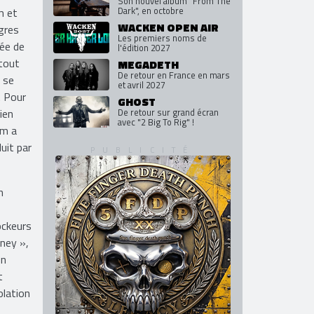
Tony Iommi
s
Son nouvel album "From The
Dark", en octobre
m et
WACKEN OPEN AIR
ugres
Les premiers noms de
cée de
l'édition 2027
 tout
MEGADETH
De retour en France en mars
 se
et avril 2027
. Pour
GHOST
ien
De retour sur grand écran
avec "2 Big To Rig" !
um a
uit par
n
ockeurs
rney »,
on
t
olation