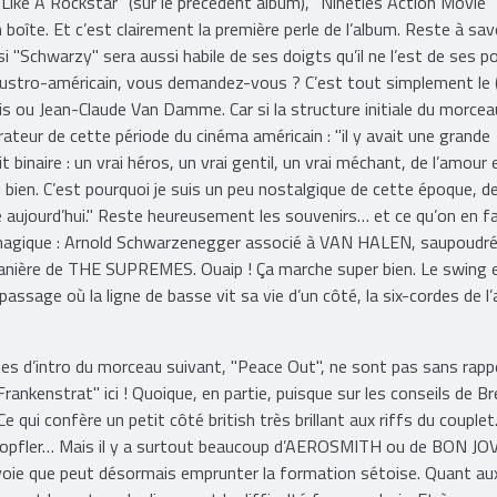
"Like A Rockstar" (sur le précédent album), "Nineties Action Movie"
boîte. Et c’est clairement la première perle de l’album. Reste à savoi
i "Schwarzy" sera aussi habile de ses doigts qu’il ne l’est de ses p
eur austro-américain, vous demandez-vous ? C’est tout simplement le 
lis ou Jean-Claude Van Damme. Car si la structure initiale du morcea
ateur de cette période du cinéma américain : "il y avait une grande
binaire : un vrai héros, un vrai gentil, un vrai méchant, de l’amour e
du bien. C’est pourquoi je suis un peu nostalgique de cette époque, d
e aujourd’hui." Reste heureusement les souvenirs… et ce qu’on en fa
agique : Arnold Schwarzenegger associé à VAN HALEN, saupoudré
 manière de THE SUPREMES. Ouaip ! Ça marche super bien. Le swing 
assage où la ligne de basse vit sa vie d’un côté, la six-cordes de l’
es d’intro du morceau suivant, "Peace Out", ne sont pas sans rapp
ankenstrat" ici ! Quoique, en partie, puisque sur les conseils de Br
e qui confère un petit côté british très brillant aux riffs du couplet
 Knopfler… Mais il y a surtout beaucoup d’AEROSMITH ou de BON JO