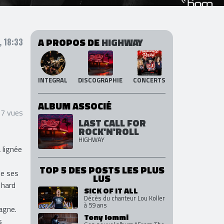
A PROPOS DE
HIGHWAY
, 18:33
INTEGRAL
DISCOGRAPHIE
CONCERTS
ALBUM ASSOCIÉ
67 vues
LAST CALL FOR
ROCK'N'ROLL
HIGHWAY
a lignée
TOP 5 DES POSTS LES PLUS
de ses
LUS
 hard
SICK OF IT ALL
Décès du chanteur Lou Koller
à 59 ans
agne.