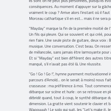
ce "Peace Out". Un rock mélodique qui montre la 
ils sont on ne peut plus personnels, puisqu’ils évoq
conséquences. Au moment d’appuyer sur la gâchet
vraiment le coup ? Arrive alors l’instant où il fau
Morceau cathartique s’il en est… mais il ne sera pa
"Mayday" marque la fin de la première moitié de l’a
Un fils qui pleure. Qui se souvient et qui créé, p
rien faire. Une seule piste de guitare, deux voix
musique. Une conversation. C’est beau. On ressent
de mélancolie, sans jamais être larmoyante pour a
Et si "Mayday" est bien différent des autres titres
manqué, s’il n’avait pas été là. Une réussite.
"Go ! Go ! Go !", hymne purement motivationnel i
parcours d’Arnold… on le serait à moins) nous fait
crasseuse : ma préférence à moi. Tout commence p
débarque sur scène et hurle : on se retrouve en p
débridé quand, tout à coup, le synthé débarque d
dimension. La gratte vient soutenir le clavier e