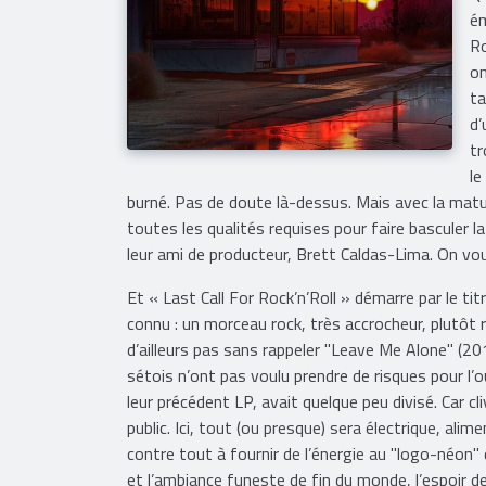
Qu
ém
Ro
on
ta
d’
tr
le
burné. Pas de doute là-dessus. Mais avec la matur
toutes les qualités requises pour faire basculer l
leur ami de producteur, Brett Caldas-Lima. On vou
Et « Last Call For Rock’n’Roll » démarre par le tit
connu : un morceau rock, très accrocheur, plutôt 
d’ailleurs pas sans rappeler "Leave Me Alone" (20
sétois n’ont pas voulu prendre de risques pour l’
leur précédent LP, avait quelque peu divisé. Car c
public. Ici, tout (ou presque) sera électrique, ali
contre tout à fournir de l’énergie au "logo-néon" 