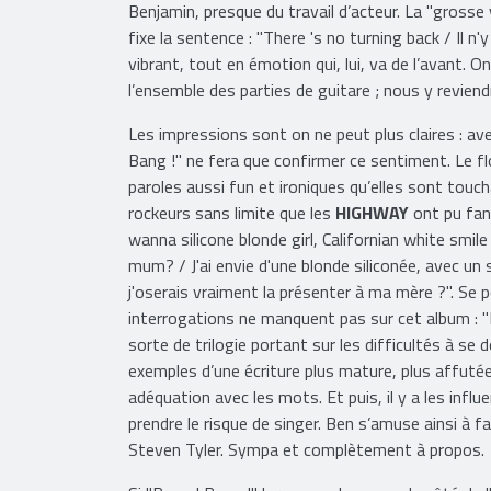
fidèle à sa ligne de conduite… sur la Highway ! Il 
Benjamin, presque du travail d’acteur. La "grosse 
fixe la sentence : "There 's no turning back / Il n
vibrant, tout en émotion qui, lui, va de l’avant. 
l’ensemble des parties de guitare ; nous y revien
Les impressions sont on ne peut plus claires : ave
Bang !" ne fera que confirmer ce sentiment. Le f
paroles aussi fun et ironiques qu’elles sont touch
rockeurs sans limite que les
HIGHWAY
ont pu fant
wanna silicone blonde girl, Californian white smile
mum? / J'ai envie d'une blonde siliconée, avec un
j'oserais vraiment la présenter à ma mère ?". Se p
interrogations ne manquent pas sur cet album : "
sorte de trilogie portant sur les difficultés à se d
exemples d’une écriture plus mature, plus affutée,
adéquation avec les mots. Et puis, il y a les inf
prendre le risque de singer. Ben s’amuse ainsi à 
Steven Tyler. Sympa et complètement à propos.