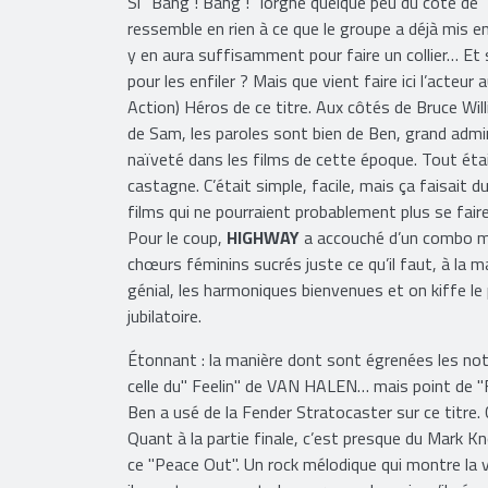
Si "Bang ! Bang !" lorgne quelque peu du côté de 
ressemble en rien à ce que le groupe a déjà mis en 
y en aura suffisamment pour faire un collier… Et s
pour les enfiler ? Mais que vient faire ici l’act
Action) Héros de ce titre. Aux côtés de Bruce Wil
de Sam, les paroles sont bien de Ben, grand admir
naïveté dans les films de cette époque. Tout était 
castagne. C’était simple, facile, mais ça faisait 
films qui ne pourraient probablement plus se fair
Pour le coup,
HIGHWAY
a accouché d’un combo m
chœurs féminins sucrés juste ce qu’il faut, à la
génial, les harmoniques bienvenues et on kiffe le p
jubilatoire.
Étonnant : la manière dont sont égrenées les not
celle du" Feelin" de VAN HALEN… mais point de "Fr
Ben a usé de la Fender Stratocaster sur ce titre. C
Quant à la partie finale, c’est presque du Mark