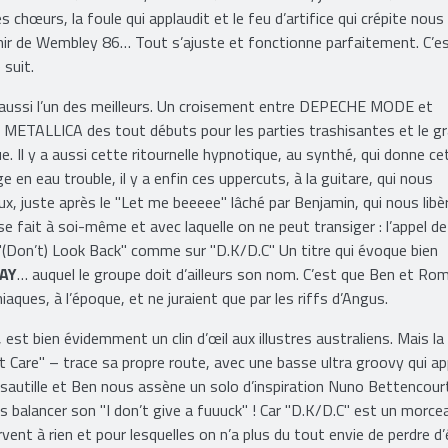
s make it / Go for it, Go for it / Don’t fake it, just live it / Go for 
les chœurs, la foule qui applaudit et le feu d’artifice qui crépite nous
ir de Wembley 86… Tout s’ajuste et fonctionne parfaitement. C’e
 suit.
 aussi l’un des meilleurs. Un croisement entre DEPECHE MODE et
ETALLICA des tout débuts pour les parties trashisantes et le g
. Il y a aussi cette ritournelle hypnotique, au synthé, qui donne ce
 en eau trouble, il y a enfin ces uppercuts, à la guitare, qui nous
ux, juste après le "Let me beeeee" lâché par Benjamin, qui nous libèr
n se fait à soi-même et avec laquelle on ne peut transiger : l’appel de
 "(Don’t) Look Back" comme sur "D.K/D.C" Un titre qui évoque bien
AY
… auquel le groupe doit d’ailleurs son nom. C’est que Ben et Rom
ques, à l’époque, et ne juraient que par les riffs d’Angus.
 est bien évidemment un clin d’œil aux illustres australiens. Mais la
 Care" – trace sa propre route, avec une basse ultra groovy qui a
 sautille et Ben nous assène un solo d’inspiration Nuno Bettencour
 balancer son "I don’t give a fuuuck" ! Car "D.K/D.C" est un morce