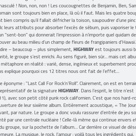
e nenni ! Le groupe ne s’est ni "FMisé", ni aseptisé et encore moin
asculé ! Non, non, non ! Les coucougnettes de Benjamin, Ben, Sa
main sont toujours bien en place, là où il faut. Mais les quatre bo
t bien compris qu’il fallait défricher la toison, saupoudrer d’une pin
lc leurs attributs pour absorber l'excès de sébum, puis vaporiser le
un "sent-bon" qui donnerait l’impression à n’importe quel quidam de
ouver au beau milieu d’un champ de fleurs de frangipaniers d'Hawaï
 dire – beaucoup – plus simplement,
HIGHWAY
est toujours aussi b
ité, le groupe s’est enrichi. Au sens figuré, bien sûr… mais cet alb
a métaphore en réalité : varié, dense, ingénieux et superbement prod
s explique pourquoi ces 12 titres nous ont fait de l’effet…
re éponyme : "Last Call For Rock’n’Roll". Clairement, on est en terrai
représentatif de la signature
HIGHWAY
. Dans l’esprit, le titre n’est
11), avec son petit côté punk rock californien. C’est que nos hard-r
ouverture de leur sixième album. Entièrement acoustique, « The Jou
livant, par nature. Le groupe a donc voulu rassurer d’entrée de jeu s
menté par une centrale nucléaire ! Celle-là même qui continue envers e
du groupe, sur la pochette de l’album… Car derrière ce visuel de dés