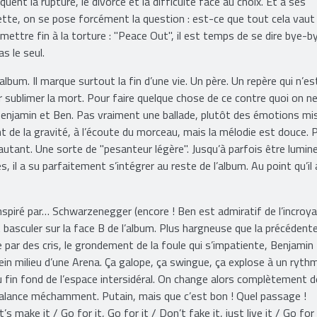
voie que peut désormais emprunter la formation sétoise. Quant aux 
uent la rupture, le divorce et la difficulté face au choix. Et à ses
te, on se pose forcément la question : est-ce que tout cela vaut
t mettre fin à la torture : "Peace Out", il est temps de se dire bye-
s le seul.
lbum. Il marque surtout la fin d’une vie. Un père. Un repère qui n’est
our sublimer la mort. Pour faire quelque chose de ce contre quoi on n
 : Benjamin et Ben. Pas vraiment une ballade, plutôt des émotions mi
 de la gravité, à l’écoute du morceau, mais la mélodie est douce. P
utant. Une sorte de "pesanteur légère". Jusqu’à parfois être lumin
, il a su parfaitement s’intégrer au reste de l’album. Au point qu’il 
nspiré par… Schwarzenegger (encore ! Ben est admiratif de l’incroya
 basculer sur la face B de l’album. Plus hargneuse que la précédente
ar des cris, le grondement de la foule qui s’impatiente, Benjamin
lein milieu d’une Arena. Ça galope, ça swingue, ça explose à un ryth
u fin fond de l’espace intersidéral. On change alors complètement d
t balance méchamment. Putain, mais que c’est bon ! Quel passage !