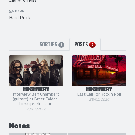
Album studio
genres
Hard Rock
SORTIES
POSTS
1
2
HIGHWAY
HIGHWAY
Interview Ben Chambert
"Last Call For Rock'n'Roll"
(guitare) et Brett Caldas-
29/05/2026
Lima (producteur)
29/05/2026
Notes