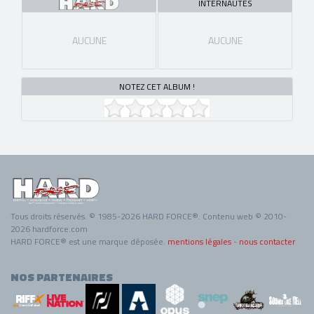
INTERNAUTES
AUCUNE
AUCUNE
NOTEZ CET ALBUM !
Tous droits réservés. © 1985-2026 HARD FORCE®. Contenu web © 2010-
2026 hardforce.com
HARD FORCE® est une marque déposée.
mentions légales
-
nous contacter
NOS PARTENAIRES