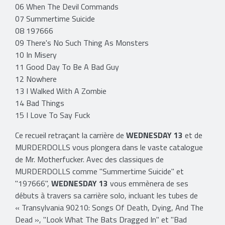
06 When The Devil Commands
07 Summertime Suicide
08 197666
09 There's No Such Thing As Monsters
10 In Misery
11 Good Day To Be A Bad Guy
12 Nowhere
13 I Walked With A Zombie
14 Bad Things
15 I Love To Say Fuck
Ce recueil retraçant la carrière de
WEDNESDAY 13
et de
MURDERDOLLS vous plongera dans le vaste catalogue
de Mr. Motherfucker. Avec des classiques de
MURDERDOLLS comme "Summertime Suicide" et
"197666",
WEDNESDAY 13
vous emmènera de ses
débuts à travers sa carrière solo, incluant les tubes de
« Transylvania 90210: Songs Of Death, Dying, And The
Dead », "Look What The Bats Dragged In" et "Bad