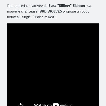
Pour entériner l'arrivée de
Sara "Killboy" Skinner
, sa
nouvelle chanteuse,
BAD WOLVES
propose un tout
nouveau single : “Paint It Red”.