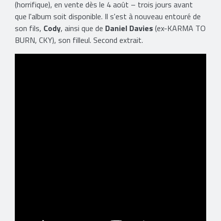
(horrifique), en vente dès le 4 août – trois jours avant
que l'album soit disponible. Il s'est à nouveau entouré de
son fils,
Cody
, ainsi que de
Daniel Davies
(ex-KARMA TO
BURN, CKY), son filleul. Second extrait.