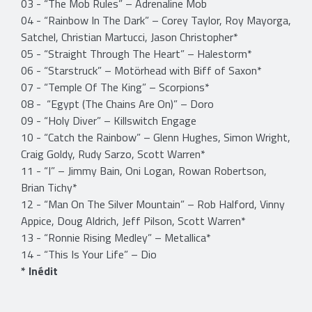
03 - “The Mob Rules” – Adrenaline Mob
04 - “Rainbow In The Dark” – Corey Taylor, Roy Mayorga,
Satchel, Christian Martucci, Jason Christopher*
05 - “Straight Through The Heart” – Halestorm*
06 - “Starstruck” – Motörhead with Biff of Saxon*
07 - “Temple Of The King” – Scorpions*
08 - “Egypt (The Chains Are On)” – Doro
09 - “Holy Diver” – Killswitch Engage
10 - “Catch the Rainbow” – Glenn Hughes, Simon Wright,
Craig Goldy, Rudy Sarzo, Scott Warren*
11 - “I” – Jimmy Bain, Oni Logan, Rowan Robertson,
Brian Tichy*
12 - “Man On The Silver Mountain” – Rob Halford, Vinny
Appice, Doug Aldrich, Jeff Pilson, Scott Warren*
13 - “Ronnie Rising Medley” – Metallica*
14 - “This Is Your Life” – Dio
* Inédit