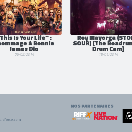
12/05/2019
21/04/2019
This Is Your Life" :
Roy Mayorga (STO
'hommage à Ronnie
SOUR) [The Roadru
James Dio
Drum Cam]
06/02/2014
18/01/2014
NOS PARTENAIRES
ardforce.com