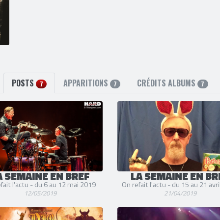
POSTS
APPARITIONS
CRÉDITS ALBUMS
7
7
7
A SEMAINE EN BREF
LA SEMAINE EN BR
fait l'actu - du 6 au 12 mai 2019
On refait l'actu - du 15 au 21 avr