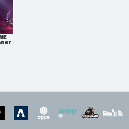
01/03/2014
NE
nner