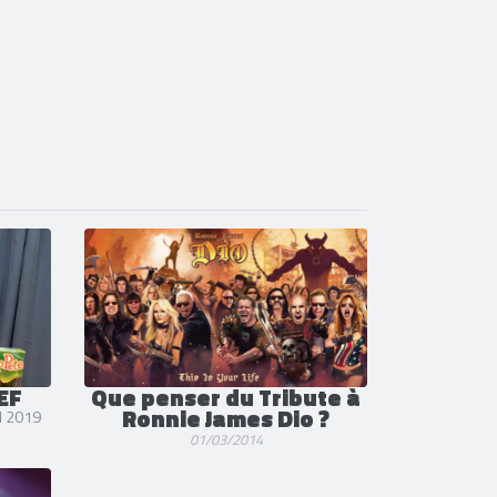
EF
Que penser du Tribute à
Ronnie James Dio ?
il 2019