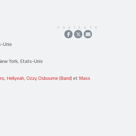
PARTAGER
s-Unis
New York, Etats-Unis
ro
,
Hellyeah
,
Ozzy Osbourne (Band)
et
Mass