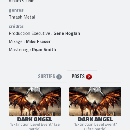
Album studio
genres
Thrash Metal
crédits
Production Executive :
Gene Hoglan
Mixage :
Mike Fraser
Mastering :
Ryan Smith
SORTIES
POSTS
1
2
DARK ANGEL
DARK ANGEL
"Extinction Level Event" (2e
"Extinction Level Event"
partie)
(1ère partie)