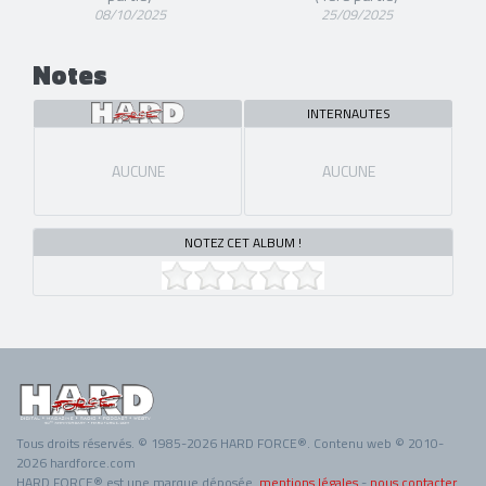
08/10/2025
25/09/2025
Notes
INTERNAUTES
AUCUNE
AUCUNE
NOTEZ CET ALBUM !
Tous droits réservés. © 1985-2026 HARD FORCE®. Contenu web © 2010-
2026 hardforce.com
HARD FORCE® est une marque déposée.
mentions légales
-
nous contacter