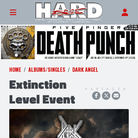
HOME
ALBUMS/SINGLES
DARK ANGEL
Extinction
PARTAGER
Level Event