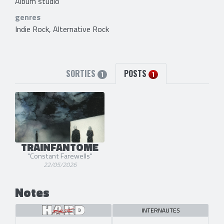
Album studio
genres
Indie Rock, Alternative Rock
SORTIES
POSTS
1
1
TRAINFANTOME
"Constant Farewells"
22/05/2026
Notes
INTERNAUTES