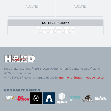
AUCUNE
AUCUNE
NOTEZ CET ALBUM !
Tous droits réservés. © 1985-2026 HARD FORCE®. Contenu web © 2010-
2026 hardforce.com
HARD FORCE® est une marque déposée.
mentions légales
-
nous contacter
NOS PARTENAIRES