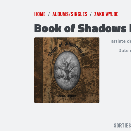
HOME
ALBUMS/SINGLES
ZAKK WYLDE
Book of Shadows I
artiste d
Date 
SORTIE