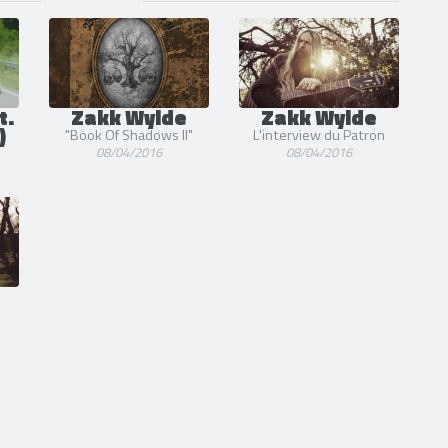
t.
Zakk Wylde
Zakk Wylde
)
"Book Of Shadows II"
L'interview du Patron
08/04/2016
08/04/2016