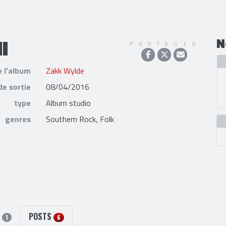
I
N
PARTAGER
e l'album
Zakk Wylde
de sortie
08/04/2016
type
Album studio
genres
Southern Rock, Folk
S
POSTS
1
6