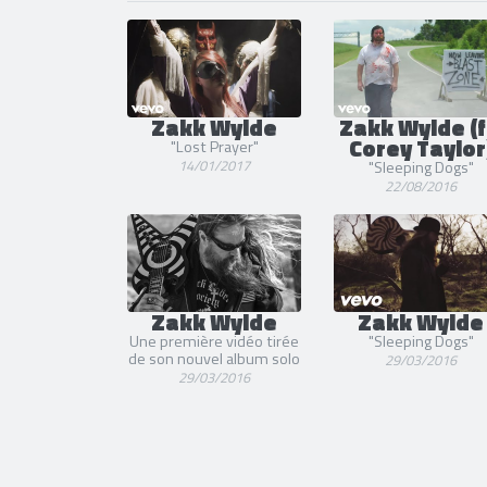
Zakk Wylde
Zakk Wylde (f
Corey Taylor
"Lost Prayer"
14/01/2017
"Sleeping Dogs"
22/08/2016
Zakk Wylde
Zakk Wylde
Une première vidéo tirée
"Sleeping Dogs"
de son nouvel album solo
29/03/2016
29/03/2016