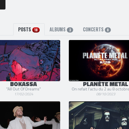
POSTS
ALBUMS
CONCERTS
18
3
8
BOKASSA
PLANÈTE METAL
"All Out Of Dreams"
On refait l'actu du 2 au 8 octob
17/02/2024
08/10/2023