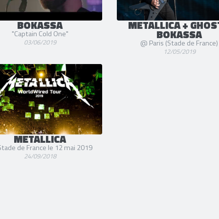
BOKASSA
METALLICA + GHOS
BOKASSA
"Captain Cold One"
03/06/2019
@ Paris (Stade de France)
12/05/2019
METALLICA
Stade de France le 12 mai 2019
24/09/2018