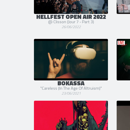
HELLFEST OPEN AIR 2022
@ Clisson (Jour 7 - Part 3)
26/06/2022
BOKASSA
"Careless (In The Age Of Altruism)"
23/06/2021