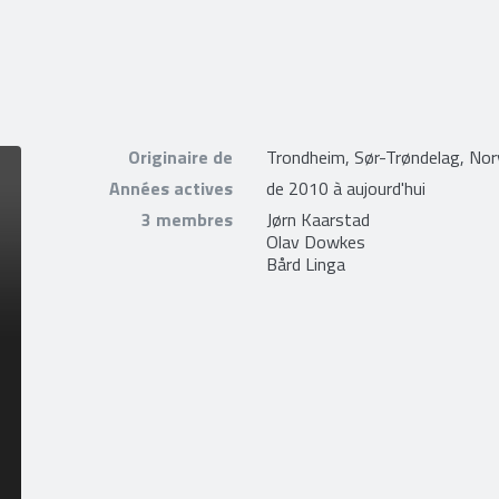
Originaire de
Trondheim, Sør-Trøndelag, No
Années actives
de 2010 à aujourd'hui
3 membres
Jørn Kaarstad
Olav Dowkes
Bård Linga