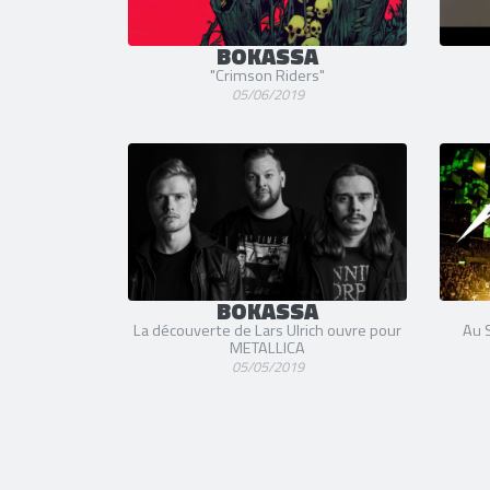
BOKASSA
"Crimson Riders"
05/06/2019
BOKASSA
La découverte de Lars Ulrich ouvre pour
Au 
METALLICA
05/05/2019