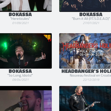
BOKASSA
BOKASSA
"Hereticules"
"Burn it All (P.T.S.D.E.A.D)"
01/09/2021
27/07/2021
BOKASSA
HEADBANGER'S HOL
"So Long, Idiots!"
Nouveau festival en Croati
09/04/2021
22/12/2019