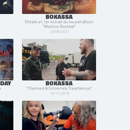
BOKASSA
Détails et 1er extrait du nouvel album
"Molotov Rocktail"
23/06/2021
IDAY
BOKASSA
e
"Charmed & Extremely Treacherous"
15/11/2019