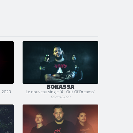
BOKASSA
re 2023
Le nouveau single "All Out Of Dreams"
05/10/2023