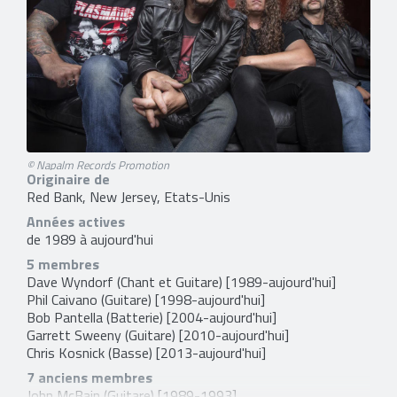
© Napalm Records Promotion
Originaire de
Red Bank, New Jersey, Etats-Unis
Années actives
de 1989 à aujourd'hui
5 membres
Dave Wyndorf
(Chant et Guitare) [1989-aujourd'hui]
Phil Caivano
(Guitare) [1998-aujourd'hui]
Bob Pantella
(Batterie) [2004-aujourd'hui]
Garrett Sweeny
(Guitare) [2010-aujourd'hui]
Chris Kosnick
(Basse) [2013-aujourd'hui]
7 anciens membres
John McBain
(Guitare) [1989-1993]