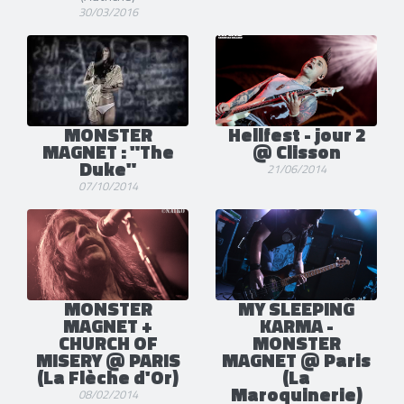
30/03/2016
MONSTER
Hellfest - jour 2
MAGNET : "The
@ Clisson
Duke"
21/06/2014
07/10/2014
MONSTER
MY SLEEPING
MAGNET +
KARMA -
CHURCH OF
MONSTER
MISERY @ PARIS
MAGNET @ Paris
(La Flèche d'Or)
(La
Maroquinerie)
08/02/2014