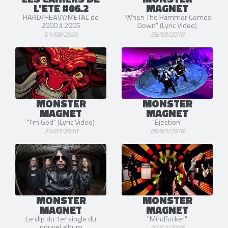
L'ETE #06.2
MAGNET
HARD/HEAVY/METAL de
"When The Hammer Comes
2000 à 2005
Down" (Lyric Video)
01/08/2020
28/09/2018
MONSTER
MONSTER
MAGNET
MAGNET
"I'm God" (Lyric Video)
"Ejection"
23/03/2018
08/03/2018
MONSTER
MONSTER
MAGNET
MAGNET
Le clip du 1er single du
"Mindfucker"
nouvel album
07/02/2018