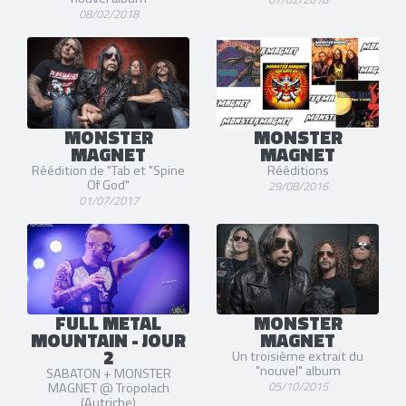
08/02/2018
MONSTER
MONSTER
MAGNET
MAGNET
Réédition de "Tab et "Spine
Rééditions
Of God"
29/08/2016
01/07/2017
FULL METAL
MONSTER
MOUNTAIN - JOUR
MAGNET
2
Un troisième extrait du
"nouvel" album
SABATON + MONSTER
05/10/2015
MAGNET @ Tröpolach
(Autriche)