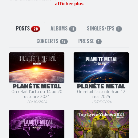
afficher plus
Tim Cronin
(Basse) [1989-1991]
Tom Diello
(Batterie) [1989-1991]
Joe Calandra
(Basse) [1991-2001]
Ed Mundell
(Guitare) [1993-2010]
POSTS
ALBUMS
SINGLES/EPS
20
11
1
Jim Baglino
(Basse) [2001-2013]
Jon Kleiman
(Batterie) [1991-2001]
CONCERTS
PRESSE
17
1
3 liens externes
site officiel
,
facebook
et
twitter
PLANÈTE METAL
PLANÈTE METAL
On refait l'actu du 14 au 20
On refait l'actu du 6 au 12
octobre 2024
mai 2024
20/10/2024
15/05/2024