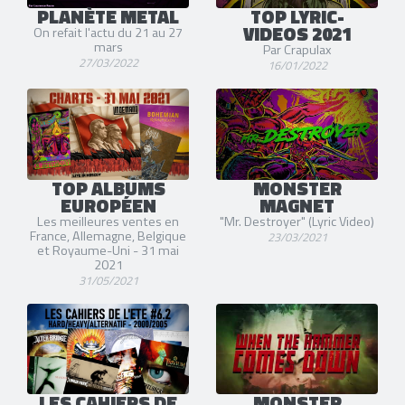
PLANÈTE METAL
TOP LYRIC-
VIDEOS 2021
On refait l'actu du 21 au 27
mars
Par Crapulax
27/03/2022
16/01/2022
TOP ALBUMS
MONSTER
EUROPÉEN
MAGNET
Les meilleures ventes en
"Mr. Destroyer" (Lyric Video)
France, Allemagne, Belgique
23/03/2021
et Royaume-Uni - 31 mai
2021
31/05/2021
LES CAHIERS DE
MONSTER