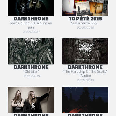
DARKTHRONE
TOP ÉTÉ 2019
Sortie du nouvel album en
Sur la route 666...
juin
02/07/2019
28/04/2021
DARKTHRONE
DARKTHRONE
"Old Star"
"The Hardship Of The Scots"
(Audio)
31/05/2019
23/04/2019
DARKTHRONE
DARKTHRONE