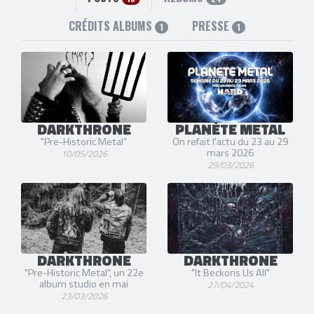
CRÉDITS ALBUMS
PRESSE
1
1
DARKTHRONE
PLANÈTE METAL
"Pre-Historic Metal"
On refait l'actu du 23 au 29
mars 2026
10/05/2026
29/03/2026
DARKTHRONE
DARKTHRONE
"Pre-Historic Metal", un 22e
"It Beckons Us All"
album studio en mai
27/04/2024
23/03/2026