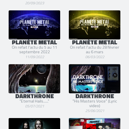
20/09/2023
PLANÈTE METAL
PLANÈTE METAL
On refait l'actu du 5 au 11
On refait l'actu du 28 février
septembre 2022
au 6 mars
11/09/2022
06/03/2022
DARKTHRONE
DARKTHRONE
"Eternal Hails......"
"His Masters Voice" (Lyric
video)
05/07/2021
25/06/2021