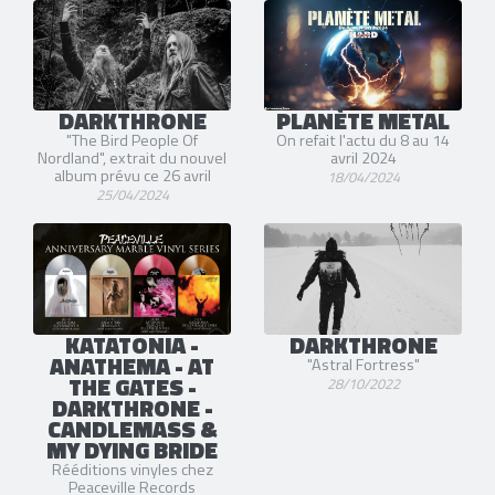
DARKTHRONE
PLANÈTE METAL
"The Bird People Of
On refait l'actu du 8 au 14
Nordland", extrait du nouvel
avril 2024
album prévu ce 26 avril
18/04/2024
25/04/2024
KATATONIA -
DARKTHRONE
ANATHEMA - AT
"Astral Fortress"
THE GATES -
28/10/2022
DARKTHRONE -
CANDLEMASS &
MY DYING BRIDE
Rééditions vinyles chez
Peaceville Records