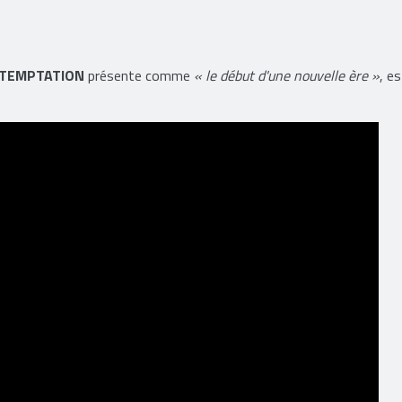
 TEMPTATION
présente comme
« le début d'une nouvelle ère »
, es