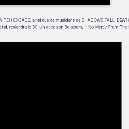
SWITCH ENGAGE, ainsi que de musiciens de SHADOWS FALL,
DEAT
metal, reviendra le 30 juin avec son 3e album, « No Mercy From The E