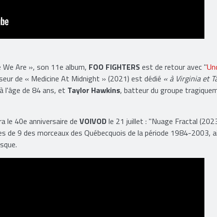
re We Are », son 11e album,
FOO FIGHTERS
est de retour avec "
Un
sseur de « Medicine At Midnight » (2021) est dédié
« à Virginia et T
 à l'âge de 84 ans, et
Taylor Hawkins
, batteur du groupe tragique
ra le 40e anniversaire de
VOIVOD
le 21 juillet : "Nuage Fractal (202
trées de 9 des morceaux des Québecquois de la période 1984-2003, a
isque.