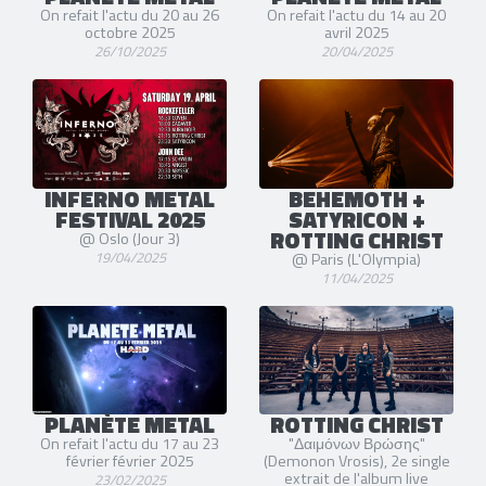
On refait l'actu du 20 au 26
On refait l'actu du 14 au 20
octobre 2025
avril 2025
26/10/2025
20/04/2025
INFERNO METAL
BEHEMOTH +
FESTIVAL 2025
SATYRICON +
ROTTING CHRIST
@ Oslo (Jour 3)
19/04/2025
@ Paris (L'Olympia)
11/04/2025
PLANÈTE METAL
ROTTING CHRIST
On refait l'actu du 17 au 23
"Δαιμόνων Βρώσης"
février février 2025
(Demonon Vrosis), 2e single
extrait de l'album live
23/02/2025