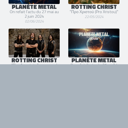
PLANÈTE METAL
ROTTING CHRIST
On refait l'actu du 27 mai au
"Προ Χριστού (Pro Xristou)"
2 juin 2024
22/05/2024
02/06/2024
ROTTING CHRIST
PLANÈTE METAL
"The Apostate", un nouvel
On refait l'actu du 25 au 31
extrait de l'album "Pro
mars 2024
Xristou"
03/04/2024
23/04/2024
ROTTING CHRIST
PLANÈTE METAL
"Saoirse"
On refait l'actu du 19 au 25
février 2024
28/03/2024