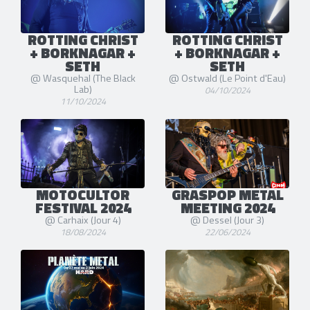
ROTTING CHRIST
ROTTING CHRIST
+ BORKNAGAR +
+ BORKNAGAR +
SETH
SETH
@ Wasquehal (The Black
@ Ostwald (Le Point d'Eau)
Lab)
04/10/2024
11/10/2024
MOTOCULTOR
GRASPOP METAL
FESTIVAL 2024
MEETING 2024
@ Carhaix (Jour 4)
@ Dessel (Jour 3)
18/08/2024
22/06/2024