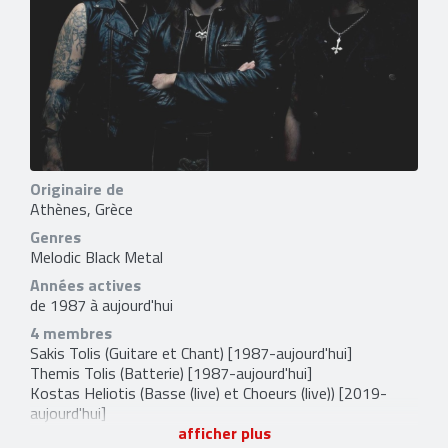
Originaire de
Athènes, Grèce
Genres
Melodic Black Metal
Années actives
de 1987 à aujourd'hui
4 membres
Sakis Tolis
(Guitare et Chant) [1987-aujourd'hui]
Themis Tolis
(Batterie) [1987-aujourd'hui]
Kostas Heliotis
(Basse (live) et Choeurs (live)) [2019-
aujourd'hui]
Kostis Foukarakis
(Guitare (live) et Choeurs (live)) [2019-
afficher plus