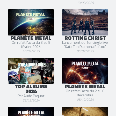
19/02/2025
PLANÈTE METAL
ROTTING CHRIST
On refait l'actu du 3 au 9
Lancement du 1er single live
février 2025
"Kata Ton Daimona Eaftou"
10/02/2025
05/02/2025
TOP ALBUMS
PLANÈTE METAL
2024
On refait l'actu du 2 au 8
décembre
Par Aude Paquot
08/12/2024
23/12/2024