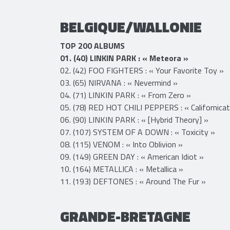
11. (97) GREEN DAY : « American Idiot »
12. (98) RED HOT CHILI PEPPERS : « Californicat
BELGIQUE/WALLONIE
TOP 200 ALBUMS
01. (40) LINKIN PARK : « Meteora »
02. (42) FOO FIGHTERS : « Your Favorite Toy »
03. (65) NIRVANA : « Nevermind »
04. (71) LINKIN PARK : « From Zero »
05. (78) RED HOT CHILI PEPPERS : « Californicat
06. (90) LINKIN PARK : « [Hybrid Theory] »
07. (107) SYSTEM OF A DOWN : « Toxicity »
08. (115) VENOM : « Into Oblivion »
09. (149) GREEN DAY : « American Idiot »
10. (164) METALLICA : « Metallica »
11. (193) DEFTONES : « Around The Fur »