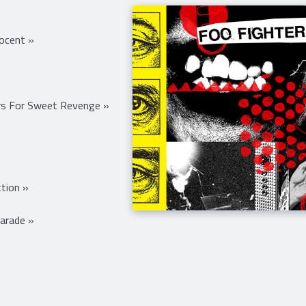
nocent »
rs For Sweet Revenge »
tion »
arade »