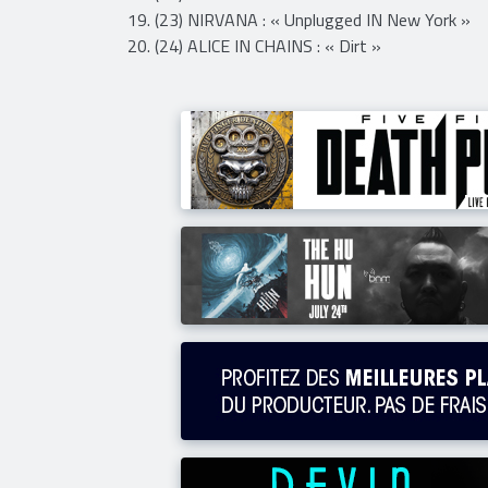
16. (20) METALLICA : « Master Of Puppets »
17. (21) SYSTEM OF A DOWN : « Toxicity »
18. (22) GREEN DAY : « Dookie »
19. (23) NIRVANA : « Unplugged IN New York »
20. (24) ALICE IN CHAINS : « Dirt »