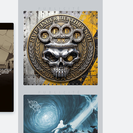
GHOST
De retour sur grand écran
avec "2 Big To Rig" !