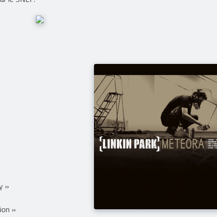
 de supports (CD, vinyles, etc.) ainsi que des exploitations numér
eemium et téléchargement) selon les paramètres définis par la pro
par le SNEP.
y »