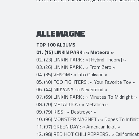
numérique. Ce classement tient compte des ventes
audio et vidéo (streaming premium, streaming fr
et retranscrits dans les règles du top élaborées 
ALLEMAGNE
TOP 100 ALBUMS
01. (15) LINKIN PARK : « Meteora »
​​02. (23) LINKIN PARK : « [Hybrid Theory] »
03. (26) LINKIN PARK : « From Zero »
04. (35) VENOM : « Into Oblivion »
05. (40) FOO FIGHTERS : « Your Favorite Toy »
06. (44) NIRVANA : « Nevermind »
07. (69) LINKIN PARK : « Minutes To Midnight »
08. (70) METALLICA : « Metallica »
09. (79) KISS : « Destroyer »
10. (96) MONSTER MAGNET : « Dopes To Infinit