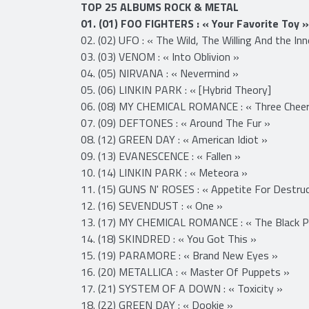
GRANDE-BRETAGNE
TOP 25 ALBUMS ROCK & METAL
01. (01) FOO FIGHTERS : « Your Favorite Toy »
02. (02) UFO : « The Wild, The Willing And the In
03. (03) VENOM : « Into Oblivion »
04. (05) NIRVANA : « Nevermind »
05. (06) LINKIN PARK : « [Hybrid Theory]
06. (08) MY CHEMICAL ROMANCE : « Three Chee
07. (09) DEFTONES : « Around The Fur »
08. (12) GREEN DAY : « American Idiot »
09. (13) EVANESCENCE : « Fallen »
10. (14) LINKIN PARK : « Meteora »
11. (15) GUNS N' ROSES : « Appetite For Destruc
12. (16) SEVENDUST : « One »
13. (17) MY CHEMICAL ROMANCE : « The Black P
14. (18) SKINDRED : « You Got This »
15. (19) PARAMORE : « Brand New Eyes »