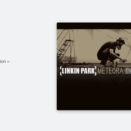
ion »
ion »