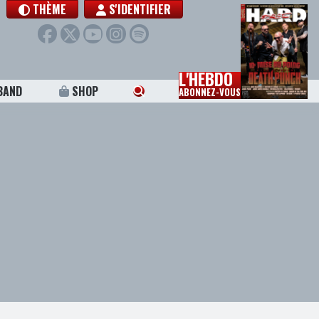
THÈME
S'IDENTIFIER
L'HEBDO
BAND
SHOP
ABONNEZ-VOUS