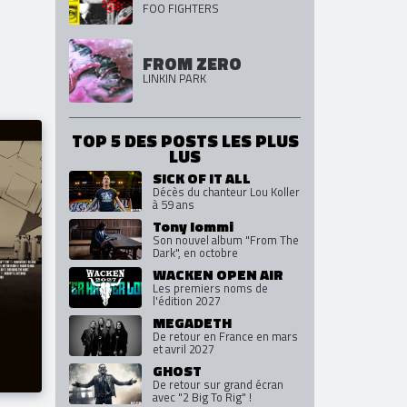
iques
YOUR FAVORITE
fession
TOY
FOO FIGHTERS
FROM ZERO
LINKIN PARK
TOP 5 DES POSTS LES PLUS
LUS
SICK OF IT ALL
Décès du chanteur Lou Koller
à 59 ans
Tony Iommi
Son nouvel album "From The
Dark", en octobre
WACKEN OPEN AIR
Les premiers noms de
l'édition 2027
MEGADETH
De retour en France en mars
et avril 2027