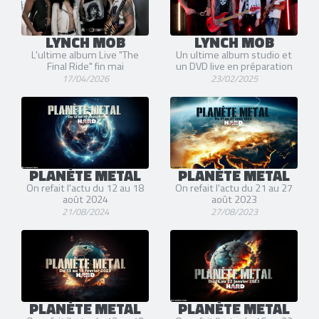
LYNCH MOB
LYNCH MOB
L'ultime album Live "The
Un ultime album studio et
Final Ride" fin mai
un DVD live en préparation
17/04/2026
23/02/2025
PLANÈTE METAL
PLANÈTE METAL
On refait l'actu du 12 au 18
On refait l'actu du 21 au 27
août 2024
août 2023
21/08/2024
27/08/2023
PLANÈTE METAL
PLANÈTE METAL