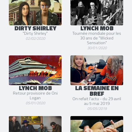
DIRTY SHIRLEY
LYNCH MOB
"Dirty Shirley"
Tournée mondiale pour les
30 ans de "Wicked
02/02/2020
Sensation"
30/01/2020
LYNCH MOB
LA SEMAINE EN
BREF
Retour provisoire de Oni
Logan
On refait l'actu - du 29 avril
05/01/2020
au 5 mai 2019
05/05/2019