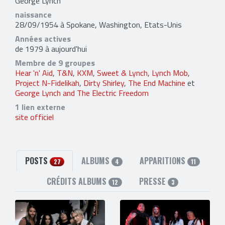
George Lynch
naissance
28/09/1954 à Spokane, Washington, Etats-Unis
Années actives
de 1979 à aujourd'hui
Membre de 9 groupes
Hear 'n' Aid
,
T&N
,
KXM
,
Sweet & Lynch
,
Lynch Mob
,
Project N-Fidelikah
,
Dirty Shirley
,
The End Machine
et
George Lynch and The Electric Freedom
1 lien externe
site officiel
POSTS
ALBUMS
APPARITIONS
27
4
11
CRÉDITS ALBUMS
PRESSE
12
3