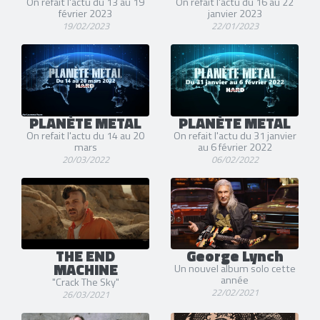
On refait l'actu du 13 au 19
On refait l'actu du 16 au 22
février 2023
janvier 2023
19/02/2023
22/01/2023
PLANÈTE METAL
PLANÈTE METAL
On refait l'actu du 14 au 20
On refait l'actu du 31 janvier
mars
au 6 février 2022
20/03/2022
06/02/2022
THE END
George Lynch
MACHINE
Un nouvel album solo cette
année
"Crack The Sky"
22/02/2021
26/03/2021