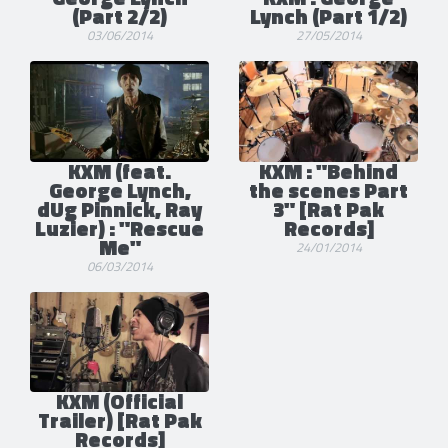
(Part 2/2)
Lynch (Part 1/2)
03/06/2014
27/05/2014
KXM (feat.
KXM : "Behind
George Lynch,
the scenes Part
dUg Pinnick, Ray
3" [Rat Pak
Luzier) : "Rescue
Records]
Me"
24/01/2014
06/03/2014
KXM (Official
Trailer) [Rat Pak
Records]