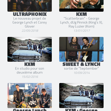
ULTRAPHONIX
KXM
Le nouveau projet de
"Scatterbrain" - George
George Lynch et Corey
Lynch, dUg Pinnick (King's X),
Glover
Ray Luzier (Korn)
22/05/2018
13/01/2017
KXM
SWEET & LYNCH
En studio pour son
sortie de "September"
deuxième album
10/09/2014
15/02/2016
George Lynch
KXM : George