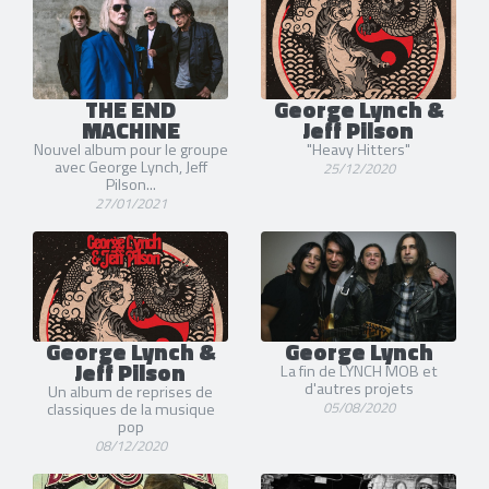
THE END
George Lynch &
MACHINE
Jeff Pilson
Nouvel album pour le groupe
"Heavy Hitters"
avec George Lynch, Jeff
25/12/2020
Pilson...
27/01/2021
George Lynch &
George Lynch
Jeff Pilson
La fin de LYNCH MOB et
d'autres projets
Un album de reprises de
05/08/2020
classiques de la musique
pop
08/12/2020