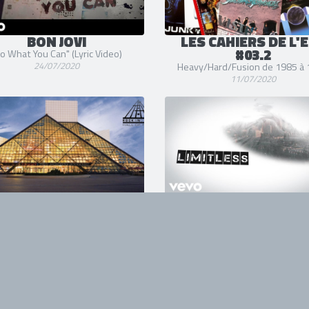
BON JOVI
LES CAHIERS DE L'
#03.2
o What You Can" (Lyric Video)
24/07/2020
Heavy/Hard/Fusion de 1985 à
11/07/2020
K AND ROLL HALL OF
BON JOVI
FAME
"Limitless" (Lyric Video)
01/04/2020
es vidéos de LED ZEPPELIN,
ITH, Neil Young, PEARL JAM, BON
JOVI...
17/05/2020