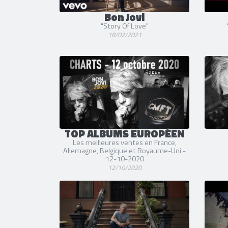
Bon Jovi
"Story Of Love"
18/02/2021
TOP ALBUMS EUROPÉEN
Les meilleures ventes en France,
Allemagne, Belgique et Royaume-Uni -
12-10-2020
12/10/2020