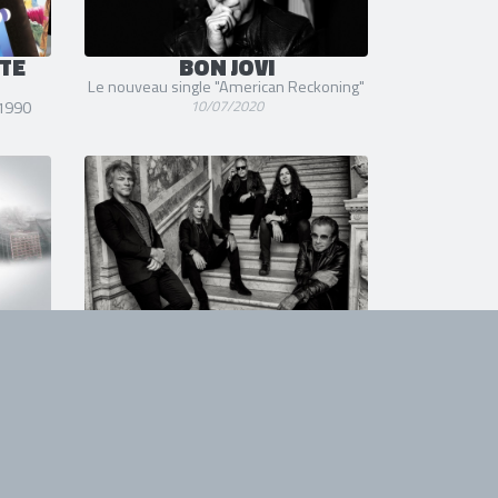
ETE
BON JOVI
Le nouveau single "American Reckoning"
10/07/2020
 1990
BON JOVI
Le nouveau single "Limitless"
20/02/2020