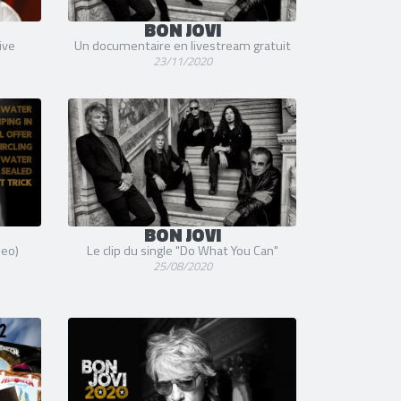
BON JOVI
ive
Un documentaire en livestream gratuit
23/11/2020
BON JOVI
deo)
Le clip du single "Do What You Can"
25/08/2020