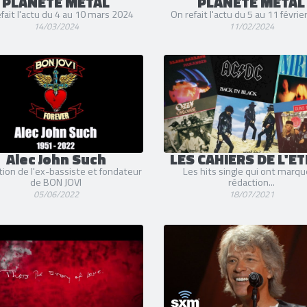
PLANÈTE METAL
PLANÈTE METAL
fait l'actu du 4 au 10 mars 2024
On refait l'actu du 5 au 11 févri
14/03/2024
11/02/2024
Alec John Such
LES CAHIERS DE L'ET
tion de l'ex-bassiste et fondateur
Les hits single qui ont marqu
de BON JOVI
rédaction...
05/06/2022
18/07/2021