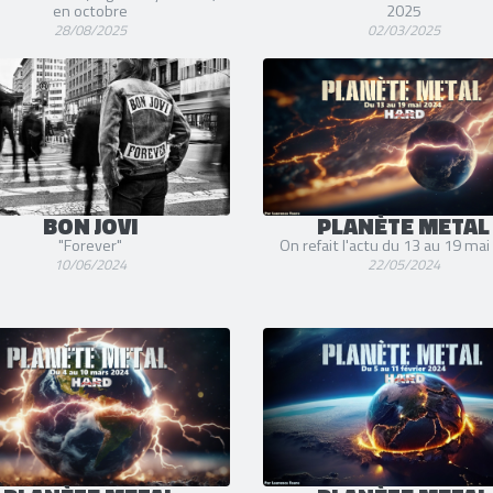
en octobre
2025
28/08/2025
02/03/2025
BON JOVI
PLANÈTE METAL
"Forever"
On refait l'actu du 13 au 19 ma
10/06/2024
22/05/2024