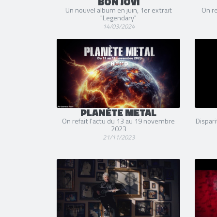
BON JOVI
Un nouvel album en juin, 1er extrait
On re
"Legendary"
14/03/2024
PLANÈTE METAL
On refait l'actu du 13 au 19 novembre
Dispari
2023
21/11/2023