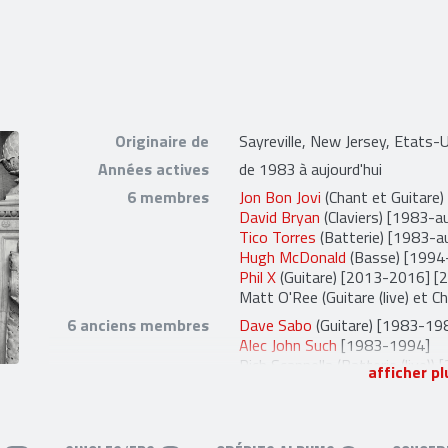
Originaire de
Sayreville, New Jersey, Etats-
Années actives
de 1983 à aujourd'hui
6 membres
Jon Bon Jovi
(Chant et Guitare)
David Bryan
(Claviers) [1983-au
Tico Torres
(Batterie) [1983-au
Hugh McDonald
(Basse) [1994-
Phil X
(Guitare) [2013-2016] [2
Matt O'Ree
(Guitare (live) et C
6 anciens membres
Dave Sabo
(Guitare) [1983-19
Alec John Such
[1983-1994]
Rich Scannella
(Batterie (live))
afficher pl
Lorenza Ponce
(Violon) [2005
Richie Sambora
(Guitare) [198
Bobby Bandiera
(Guitare (live)