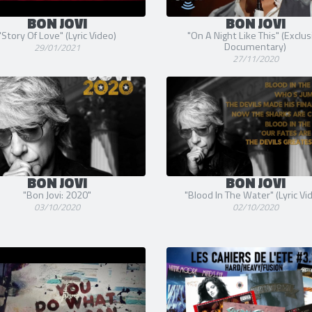
BON JOVI
BON JOVI
"Story Of Love" (Lyric Video)
"On A Night Like This" (Exclus
Documentary)
29/01/2021
27/11/2020
BON JOVI
BON JOVI
"Bon Jovi: 2020"
"Blood In The Water" (Lyric Vi
03/10/2020
02/10/2020