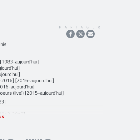
PARTAGER
Unis
 [1983-aujourd'hui]
jourd'hui]
jourd'hui]
2016] [2016-aujourd'hui]
016-aujourd'hui]
hoeurs (live)) [2015-aujourd'hui]
83]
 [2013-2013]
us
-2009]
3-2013]
) [2005-2015]