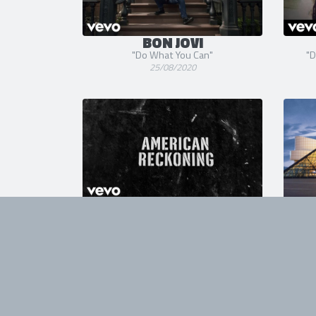
BON JOVI
"Do What You Can"
"D
25/08/2020
BON JOVI
ROC
"American Reckoning" (Lyric Video)
10/07/2020
D
AEROSM