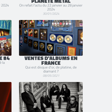
PLANÈTE METAL
er 2024
On refait l'actu du 22 janvier au 28 janvier
2024
30/01/2024
E #4
VENTES D'ALBUMS EN
FRANCE
é la
Qui est disque d'or, de platine, de
diamant ?
08/05/2021