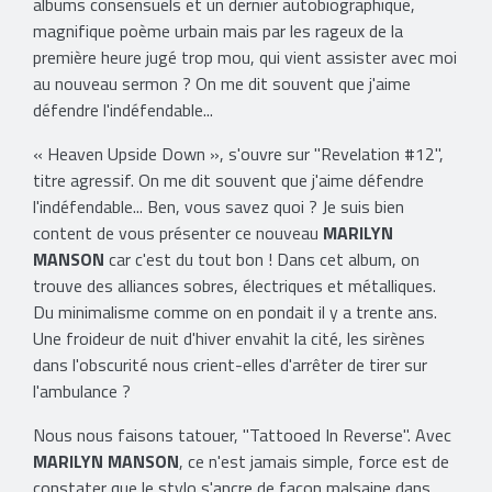
albums consensuels et un dernier autobiographique,
magnifique poème urbain mais par les rageux de la
première heure jugé trop mou, qui vient assister avec moi
au nouveau sermon ? On me dit souvent que j'aime
défendre l'indéfendable...
« Heaven Upside Down », s'ouvre sur "Revelation #12",
titre agressif. On me dit souvent que j'aime défendre
l'indéfendable... Ben, vous savez quoi ? Je suis bien
content de vous présenter ce nouveau
MARILYN
MANSON
car c'est du tout bon ! Dans cet album, on
trouve des alliances sobres, électriques et métalliques.
Du minimalisme comme on en pondait il y a trente ans.
Une froideur de nuit d'hiver envahit la cité, les sirènes
dans l'obscurité nous crient-elles d'arrêter de tirer sur
l'ambulance ?
Nous nous faisons tatouer, "Tattooed In Reverse". Avec
MARILYN MANSON
, ce n'est jamais simple, force est de
constater que le stylo s'ancre de façon malsaine dans