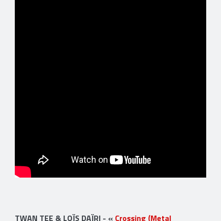
TWAN TEE & LOÏS DAÏRI - «
Crossing (Metal