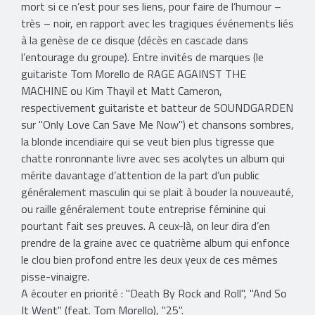
mort si ce n’est pour ses liens, pour faire de l’humour –
très – noir, en rapport avec les tragiques événements liés
à la genèse de ce disque (décès en cascade dans
l’entourage du groupe). Entre invités de marques (le
guitariste Tom Morello de RAGE AGAINST THE
MACHINE ou Kim Thayil et Matt Cameron,
respectivement guitariste et batteur de SOUNDGARDEN
sur "Only Love Can Save Me Now") et chansons sombres,
la blonde incendiaire qui se veut bien plus tigresse que
chatte ronronnante livre avec ses acolytes un album qui
mérite davantage d’attention de la part d’un public
généralement masculin qui se plait à bouder la nouveauté,
ou raille généralement toute entreprise féminine qui
pourtant fait ses preuves. A ceux-là, on leur dira d’en
prendre de la graine avec ce quatrième album qui enfonce
le clou bien profond entre les deux yeux de ces mêmes
pisse-vinaigre.
A écouter en priorité : "Death By Rock and Roll", "And So
It Went" (feat. Tom Morello), "25".