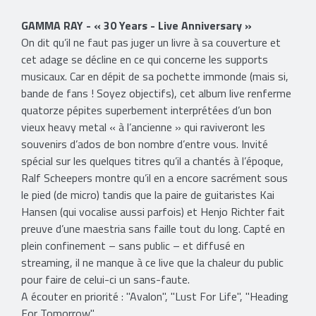
GAMMA RAY - « 30 Years - Live Anniversary »
On dit qu’il ne faut pas juger un livre à sa couverture et
cet adage se décline en ce qui concerne les supports
musicaux. Car en dépit de sa pochette immonde (mais si,
bande de fans ! Soyez objectifs), cet album live renferme
quatorze pépites superbement interprétées d’un bon
vieux heavy metal « à l’ancienne » qui raviveront les
souvenirs d’ados de bon nombre d’entre vous. Invité
spécial sur les quelques titres qu’il a chantés à l’époque,
Ralf Scheepers montre qu’il en a encore sacrément sous
le pied (de micro) tandis que la paire de guitaristes Kai
Hansen (qui vocalise aussi parfois) et Henjo Richter fait
preuve d’une maestria sans faille tout du long. Capté en
plein confinement – sans public – et diffusé en
streaming, il ne manque à ce live que la chaleur du public
pour faire de celui-ci un sans-faute.
​A écouter en priorité : "Avalon", "Lust For Life", "Heading
For Tomorrow".