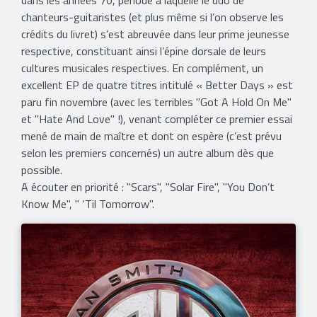
dans les années 70, période à laquelle le duo de
chanteurs-guitaristes (et plus même si l’on observe les
crédits du livret) s’est abreuvée dans leur prime jeunesse
respective, constituant ainsi l’épine dorsale de leurs
cultures musicales respectives. En complément, un
excellent EP de quatre titres intitulé « Better Days » est
paru fin novembre (avec les terribles "Got A Hold On Me"
et "Hate And Love" !), venant compléter ce premier essai
mené de main de maître et dont on espère (c’est prévu
selon les premiers concernés) un autre album dès que
possible.
​A écouter en priorité : "Scars", "Solar Fire", "You Don’t
Know Me", " ‘Til Tomorrow".