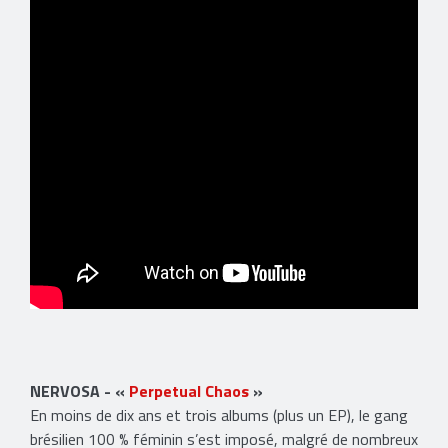
NERVOSA - «
Perpetual Chaos
»
En moins de dix ans et trois albums (plus un EP), le gang
brésilien 100 % féminin s’est imposé, malgré de nombreux