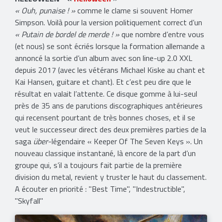
« Ouh, punaise ! »
comme le clame si souvent Homer
Simpson. Voilà pour la version politiquement correct d’un
« Putain de bordel de merde ! »
que nombre d’entre vous
(et nous) se sont écriés lorsque la formation allemande a
annoncé la sortie d’un album avec son line-up 2.0 XXL
depuis 2017 (avec les vétérans Michael Kiske au chant et
Kai Hansen, guitare et chant). Et c’est peu dire que le
résultat en valait l’attente. Ce disque gomme à lui-seul
près de 35 ans de parutions discographiques antérieures
qui recensent pourtant de très bonnes choses, et il se
veut le successeur direct des deux premières parties de la
saga
über
-légendaire « Keeper Of The Seven Keys ». Un
nouveau classique instantané, là encore de la part d’un
groupe qui, s’il a toujours fait partie de la première
division du metal, revient y truster le haut du classement.
​A écouter en priorité : "Best Time", "Indestructible",
"Skyfall"