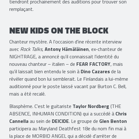
tiendront prochainement des auditions pour trouver son
remplaçant.
NEW KIDS ON THE BLOCK
Chanteur mystère. A l'occasion d'ine récente interview
avec
Rock Talks
,
Antony Hämäläinen
, ex-chanteur de
NIGHTRAGE, a annoncé qu'il connaissait l'identité du
nouveau chanteur – italien – de
FEAR FACTORY
, mais
qu'il laissait bien entendu le soin à
Dino Cazares
de la
révéler quand bon lui semblerait. Le Finlandais a lui-même
auditionné pour le poste laissé vacant par Burton C. Bell,
mais a été recalé.
Blasphème. C'est le guitariste
Taylor Nordberg
(THE
ABSENCE, INHUMAN CONDITION) qui a succédé à
Chris
Cannella
au sein de
DEICIDE
. Le groupe de
Glen Benton
participera au Maryland Deathfest 18e du nom fin mai à
la place de MORBID ANGEL qui a décidé d'arrêter de