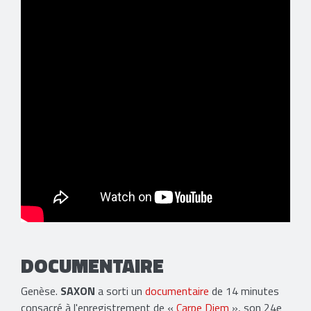
DOCUMENTAIRE
Genèse.
SAXON
a sorti un
documentaire
de 14 minutes
consacré à l'enregistrement de «
Carpe Diem
», son 24e