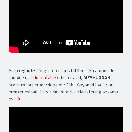
Si tu regardes longtemps dans l'abîme… En amont de
l'arrivée de «
Immutable
» le 1er avril,
MESHUGGAH
a
sorti une superbe vidéo pour "The Abysmal Eye", son
premier extrait. Le studio-report de la listening session
est
là
.