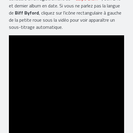
et dernier album en date. Si vous ne parlez pas la langue
de
Biff Byford
, cliquez sur l'icône rectangulaire à gauche
de la petite roue sous la vidéo pour voir apparaître un
sous-titrage automatique.