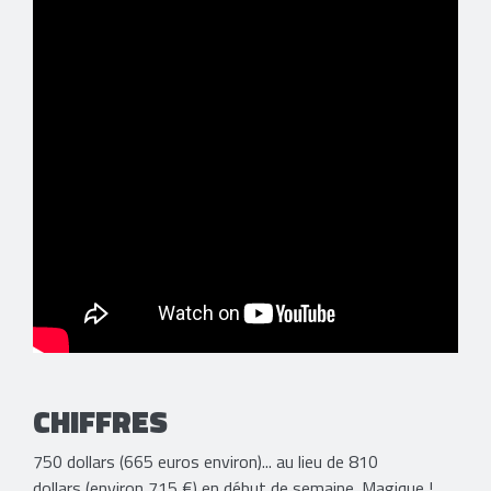
CHIFFRES
750 dollars (665 euros environ)... au lieu de 810
dollars (environ 715 €) en début de semaine. Magique !