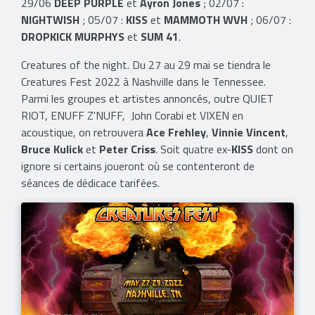
29/06
DEEP PURPLE
et
Ayron Jones
; 02/07 :
NIGHTWISH
; 05/07 :
KISS
et
MAMMOTH WVH
; 06/07 :
DROPKICK MURPHYS
et
SUM 41
.
Creatures of the night. Du 27 au 29 mai se tiendra le
Creatures Fest 2022 à Nashville dans le Tennessee.
Parmi les groupes et artistes annoncés, outre QUIET
RIOT, ENUFF Z'NUFF, John Corabi et VIXEN en
acoustique, on retrouvera
Ace Frehley
,
Vinnie Vincent
,
Bruce Kulick
et
Peter Criss
. Soit quatre ex-
KISS
dont on
ignore si certains joueront où se contenteront de
séances de dédicace tarifées.