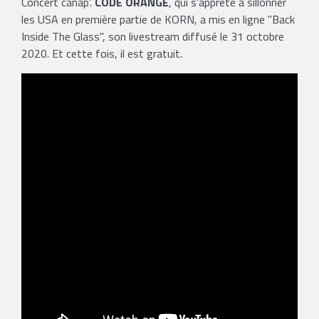
Concert canap'.
CODE ORANGE
, qui s'apprête à sillonner
les USA en première partie de KORN, a mis en ligne "Back
Inside The Glass", son livestream diffusé le 31 octobre
2020. Et cette fois, il est gratuit.