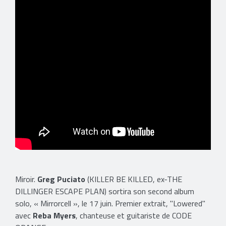
Miroir.
Greg Puciato
(KILLER BE KILLED, ex-THE
DILLINGER ESCAPE PLAN) sortira son second album
solo, « Mirrorcell », le 17 juin. Premier extrait, "Lowered"
avec
Reba Myers
, chanteuse et guitariste de CODE