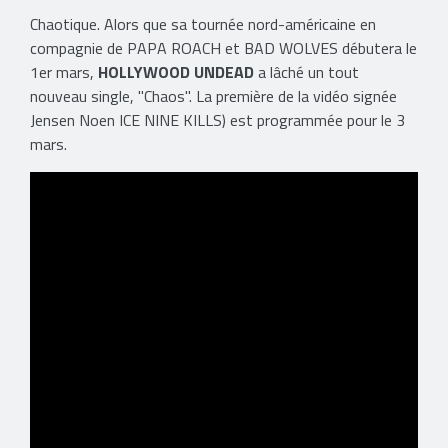
Chaotique. Alors que sa tournée nord-américaine en
compagnie de PAPA ROACH et BAD WOLVES débutera le
1er mars,
HOLLYWOOD UNDEAD
a lâché un tout
nouveau single, "Chaos". La première de la vidéo signée
Jensen Noen ICE NINE KILLS) est programmée pour le 3
mars.​