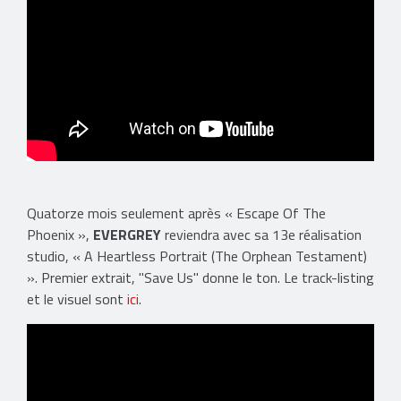
Quatorze mois seulement après « Escape Of The
Phoenix »,
EVERGREY
reviendra avec sa 13e réalisation
studio, « A Heartless Portrait (The Orphean Testament)
». Premier extrait, "Save Us" donne le ton. Le track-listing
et le visuel sont
ici
.