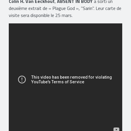
Colin H. Van Eeckhout
,
ABSENT IN BODY
a sorti un
deuxième extrait de « Plague God », "Sarin". Leur carte de
visite sera disponible le 25 mars.