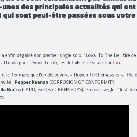
-unes des principales actualités qui ont
t qui sont peut-être passées sous votre
 enfin dégainé son premier single solo, “Loyal To The Lie”, tiré de
ttendu pour février. Le clip, les détails et le visuel sont
ici
.
ment le 1er mars que l'on découvrira « Hopiumforthemasses », 16e 
onviés :
P
epper Keenan
(CORROSION OF CONFORMITY,
ello Biafra
(LARD, ex-DEAD KENNEDYS). Premier single : “Just Stop
es.