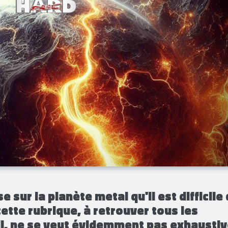
e sur la planète metal qu'il est difficile
cette rubrique, à retrouver tous les
i, ne se veut évidemment pas exhaustiv