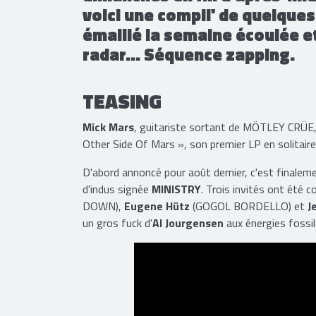
voici une compil' de quelques
émaillé la semaine écoulée e
radar... Séquence zapping.
TEASING
Mick Mars
, guitariste sortant de MÖTLEY CRÜE, a
Other Side Of Mars », son premier LP en solitaire a
D'abord annoncé pour août dernier, c'est finale
d'indus signée
MINISTRY
. Trois invités ont été c
DOWN),
Eugene Hütz
(GOGOL BORDELLO) et
J
un gros fuck d'
Al Jourgensen
aux énergies fossil