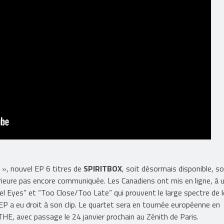
r », nouvel EP 6 titres de
SPIRITBOX
, soit désormais disponible, s
ieure pas encore communiquée. Les Canadiens ont mis en ligne, à u
Angel Eyes” et “Too Close/Too Late” qui prouvent le large spectre de l
 EP a eu droit à son clip. Le quartet sera en tournée européenne en
E, avec passage le 24 janvier prochain au Zénith de Paris.