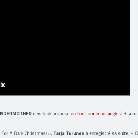
UNDERMOTHER
new look propose un
tout nouveau single
à 3 sema
 For A Dark Christmas) »,
Tarja Turunen
a enregistré sa suite, « 