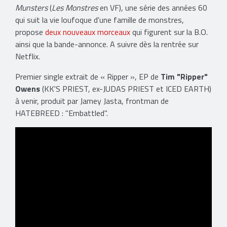
Munsters
(
Les Monstres
en VF), une série des années 60
qui suit la vie loufoque d'une famille de monstres,
propose
deux nouveaux morceaux
qui figurent sur la B.O.
ainsi que la bande-annonce. A suivre dès la rentrée sur
Netflix.
Premier single extrait de « Ripper », EP de
Tim "Ripper"
Owens
(KK'S PRIEST, ex-JUDAS PRIEST et ICED EARTH)
à venir, produit par Jamey Jasta, frontman de
HATEBREED : "Embattled".