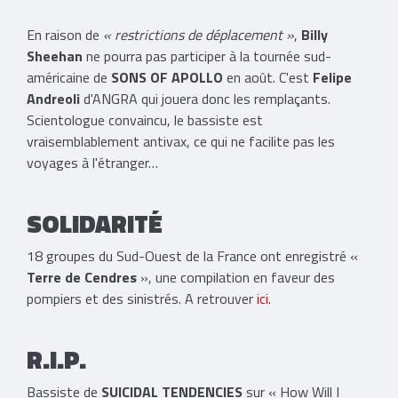
En raison de
« restrictions de déplacement »
,
Billy
Sheehan
ne pourra pas participer à la tournée sud-
américaine de
SONS OF APOLLO
en août. C'est
Felipe
Andreoli
d'ANGRA qui jouera donc les remplaçants.
Scientologue convaincu, le bassiste est
vraisemblablement antivax, ce qui ne facilite pas les
voyages à l'étranger…
SOLIDARITÉ
18 groupes du Sud-Ouest de la France ont enregistré «
Terre de Cendres
», une compilation en faveur des
pompiers et des sinistrés. A retrouver
ici
.
R.I.P.
Bassiste de
SUICIDAL TENDENCIES
sur « How Will I