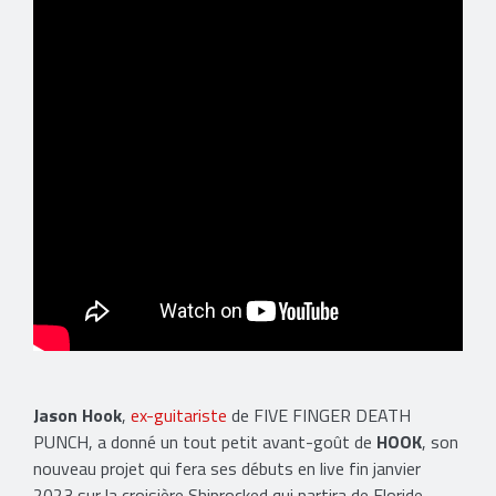
Jason Hook
,
ex-guitariste
de FIVE FINGER DEATH
PUNCH, a donné un tout petit avant-goût de
HOOK
, son
nouveau projet qui fera ses débuts en live fin janvier
2023 sur la croisière Shiprocked qui partira de Floride.