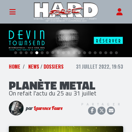
HOME
NEWS
/
DOSSIERS
31 JUILLET 2022, 19:53
PLANÈTE METAL
On refait l'actu du 25 au 31 juillet
PARTAGER
par
Laurence Faure