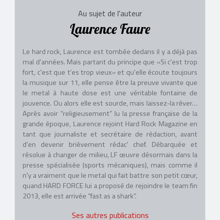
Au sujet de l'auteur
Laurence Faure
Le hard rock, Laurence est tombée dedans il y a déjà pas
mal d'années. Mais partant du principe que «Si c'est trop
fort, c'est que t'es trop vieux» et qu'elle écoute toujours
la musique sur 11, elle pense être la preuve vivante que
le metal à haute dose est une véritable fontaine de
jouvence. Ou alors elle est sourde, mais laissez-la rêver…
Après avoir “religieusement” lu la presse française de la
grande époque, Laurence rejoint Hard Rock Magazine en
tant que journaliste et secrétaire de rédaction, avant
d'en devenir brièvement rédac' chef. Débarquée et
résolue à changer de milieu, LF œuvre désormais dans la
presse spécialisée (sports mécaniques), mais comme il
n'y a vraiment que le metal qui fait battre son petit cœur,
quand HARD FORCE lui a proposé de rejoindre le team fin
2013, elle est arrivée “fast as a shark”.
Ses autres publications