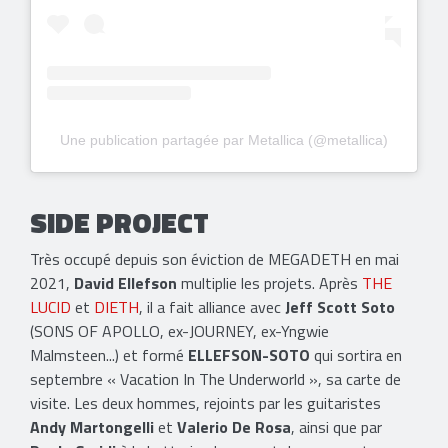
Une publication partagée par Metallica (@metallica)
SIDE PROJECT
Très occupé depuis son éviction de MEGADETH en mai
2021,
David Ellefson
multiplie les projets. Après
THE
LUCID
et
DIETH
, il a fait alliance avec
Jeff Scott Soto
(SONS OF APOLLO, ex-JOURNEY, ex-Yngwie
Malmsteen...) et formé
ELLEFSON-SOTO
qui sortira en
septembre « Vacation In The Underworld », sa carte de
visite. Les deux hommes, rejoints par les guitaristes
Andy
Martongelli
et
Valerio De Rosa
, ainsi que par