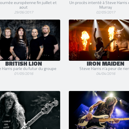
ournée européenne fin juillet et
Un procès intenté à Steve Harris
aout
Murray
29/06/2017
02/05/2017
BRITISH LION
IRON MAIDEN
 Harris parle du futur du groupe
Steve Harris n’a peur de rien
01/05/2016
04/04/2016