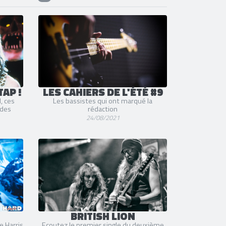
AP !
LES CAHIERS DE L'ÉTÉ #9
, ces
Les bassistes qui ont marqué la
 des
rédaction
24/08/2021
BRITISH LION
e Harris
Ecoutez le premier single du deuxième