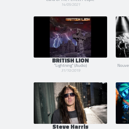
14/05/2021
BRITISH LION
"Lightning" (Audio)
Nouvea
31/10/2019
Steve Harris