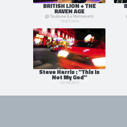
BRITISH LION + THE
B
RAVEN AGE
@ Toulouse (Le Metronum)
15/07/2014
Steve Harris : "This Is
Not My God"
02/10/2012