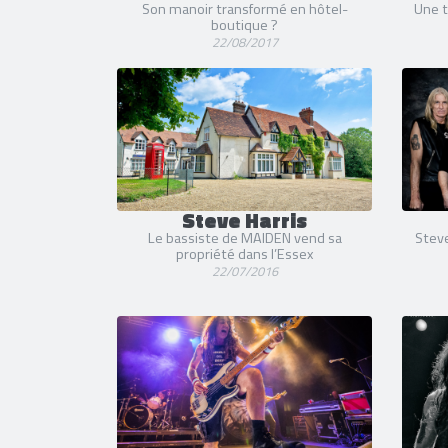
Son manoir transformé en hôtel-
Une t
boutique ?
22/08/2017
Steve Harris
Le bassiste de MAIDEN vend sa
Steve
propriété dans l’Essex
22/07/2016