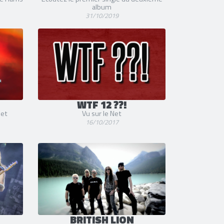
album
31/10/2019
WTF 12 ??!
Net
Vu sur le Net
16/10/2017
BRITISH LION