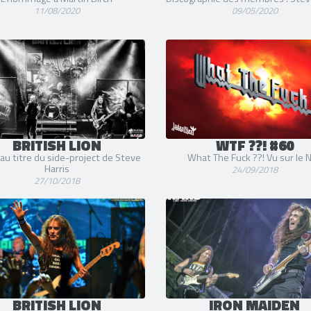
11/08/2020
09/05/2020
BRITISH LION
WTF ??! #60
u titre du side-project de Steve
What The Fuck ??! Vu sur le 
Harris
24/09/2018
27/10/2018
BRITISH LION
IRON MAIDEN