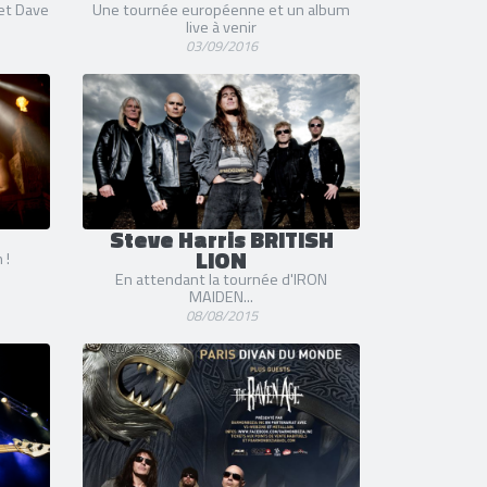
 et Dave
Une tournée européenne et un album
live à venir
03/09/2016
Steve Harris BRITISH
LION
 !
En attendant la tournée d'IRON
MAIDEN...
08/08/2015