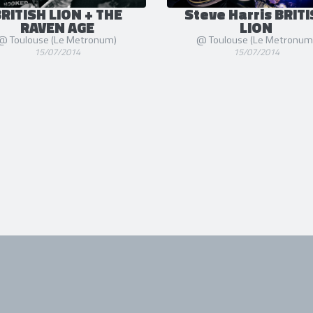
RITISH LION + THE
Steve Harris BRIT
RAVEN AGE
LION
@ Toulouse (Le Metronum)
@ Toulouse (Le Metronum
15/07/2014
15/07/2014
NOS PARTENAIRES