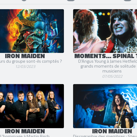
IRON MAIDEN
MOMENTS... SPINAL T
urs du groupe sont-ils comptés ?
D'Angus Young à James Hetfield
grands moments de solitude
12/03/2023
musiciens
07/05/2022
IRON MAIDEN
IRON MAIDEN
L'hommage à Martin Birch
Discographie des membres : Stev