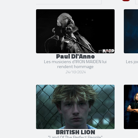
Paul Di'Anno
Les musiciens d'IRON MAIDEN lui
Les jo
rendent hommage
24/10/2024
BRITISH LION
"Land Of The Perfect People"