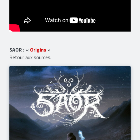
​SAOR : «
Origins
»
Retour aux sources.