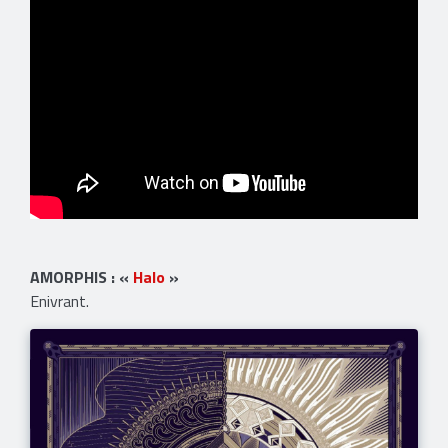
AMORPHIS : «
Halo
»
Enivrant.