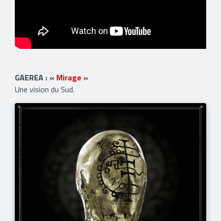
GAEREA : «
Mirage
»
Une vision du Sud.