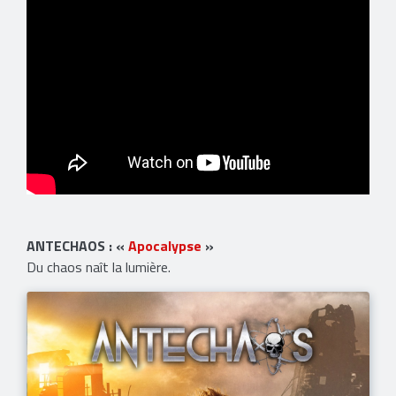
ANTECHAOS : «
Apocalypse
»
Du chaos naît la lumière.