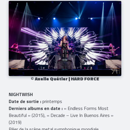
© Axelle Quétier | HARD FORCE
NIGHTWISH
Date de sortie :
printemps
Derniers albums en date :
« Endless Forms Most
Beautiful » (2015), « Decade – Live In Buenos Aires »
(2019)
Pilier de la scène metal symphonique mondiale,