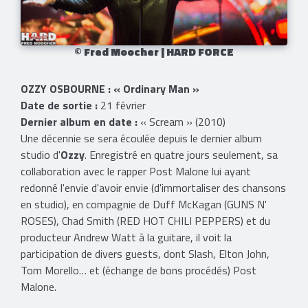
© Fred Moocher | HARD FORCE
OZZY OSBOURNE : « Ordinary Man »
Date de sortie :
21
février
Dernier album en date :
« Scream » (2010)
Une décennie se sera écoulée depuis le dernier album
studio d'
Ozzy
. Enregistré en quatre jours seulement, sa
collaboration avec le rapper Post Malone lui ayant
redonné l'envie d'avoir envie (d'immortaliser des chansons
en studio), en compagnie de Duff McKagan (GUNS N'
ROSES), Chad Smith (RED HOT CHILI PEPPERS) et du
producteur Andrew Watt à la guitare, il voit la
participation de divers guests, dont Slash, Elton John,
Tom Morello… et (échange de bons procédés) Post
Malone.