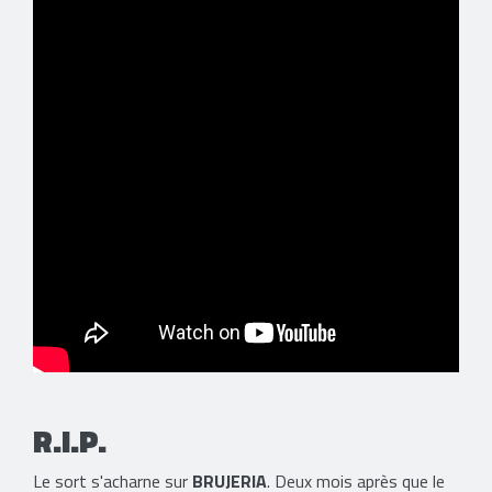
R.I.P.
Le sort s'acharne sur
BRUJERIA
. Deux mois après que le