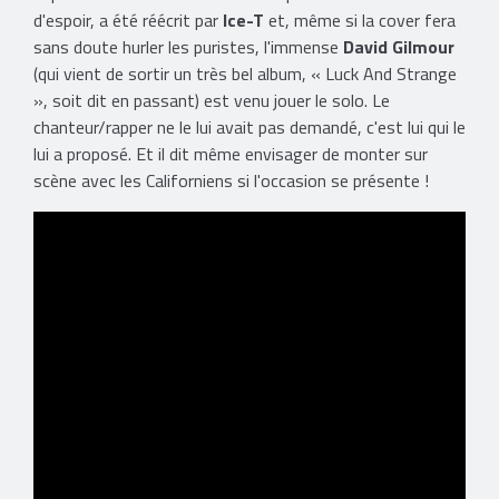
d'espoir, a été réécrit par
Ice-T
et, même si la cover fera
sans doute hurler les puristes, l'immense
David Gilmour
(qui vient de sortir un très bel album, « Luck And Strange
», soit dit en passant) est venu jouer le solo. Le
chanteur/rapper ne le lui avait pas demandé, c'est lui qui le
lui a proposé. Et il dit même envisager de monter sur
scène avec les Californiens si l'occasion se présente !