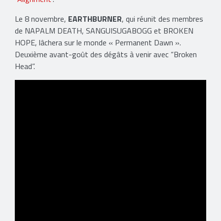
​Le 8 novembre,
EARTHBURNER
, qui réunit des membres
de NAPALM DEATH, SANGUISUGABOGG et BROKEN
HOPE, lâchera sur le monde « Permanent Dawn ».
Deuxième avant-goût des dégâts à venir avec “Broken
Head”.