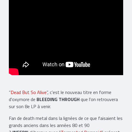
“
Dead But So Alive
”, c'est le nouveau titre en forme
d'oxymore de
BLEEDING THROUGH
que l'on retrouvera
sur son 8e LP à venir.
Fan de death metal dans la lignées de ce que faisaient les
grands anciens dans les années 80 et 90