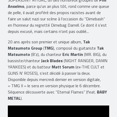
SUPERJOINT RITUAL, un des nombreux groupes de
Phil
Anselmo
, parce qu'un an plus tôt, rond comme une queue
de pelle, il avait proféré des propos racistes avant de
faire un salut nazi sur scène à l'occasion du “Dimebash”
en l'honneur du regretté Dimebag Darrell. Ce dont il s'est
depuis excusé, mais certains n'ont pas oublié...
20 ans après son premier et unique album,
Tak
Matsumoto Group
(
TMG
), composé du guitariste
Tak
Matsumoto
(B'z), du chanteur
Eric Martin
(MR. BIG), du
bassiste/chanteur
Jack Blades
(NIGHT RANGER, DAMN
YANKEES) et du batteur
Matt Sorum
(ex-THE CULT et
GUNS N' ROSES), s'est décidé à passer la deux.
Disponible depuis mercredi dernier en version digitale,
« TMG II » le sera en version physique le 6 décembre.
Séquence découverte avec “Eternal Flames” (feat.
BABY
METAL
).