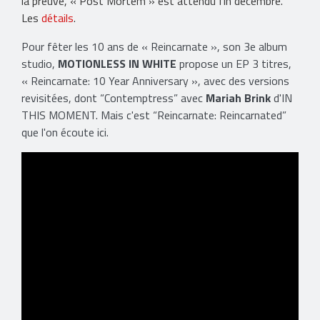
la preuve, « Post Mortem » est attendu fin décembre.
Les
détails
.
Pour fêter les 10 ans de « Reincarnate », son 3e album
studio,
MOTIONLESS IN WHITE
propose un EP 3 titres,
« Reincarnate: 10 Year Anniversary », avec des versions
revisitées, dont “Contemptress” avec
Mariah Brink
d'IN
THIS MOMENT. Mais c'est “Reincarnate: Reincarnated”
que l'on écoute ici.