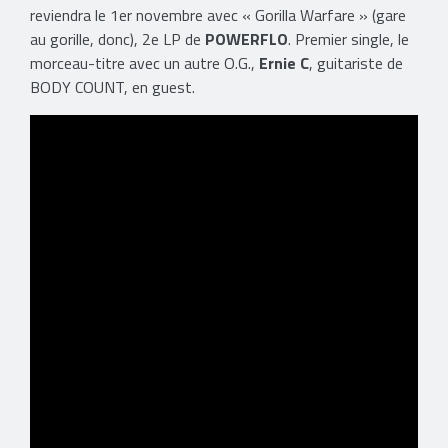
reviendra le 1er novembre avec « Gorilla Warfare » (gare
au gorille, donc), 2e LP de
POWERFLO
. Premier single, le
morceau-titre avec un autre O.G.,
Ernie C
, guitariste de
BODY COUNT, en guest.