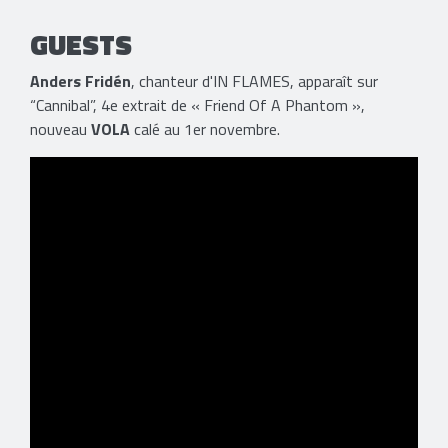
GUESTS
Anders Fridén
, chanteur d'IN FLAMES, apparaît sur
“Cannibal”, 4e extrait de « Friend Of A Phantom »,
nouveau
VOLA
calé au 1er novembre.