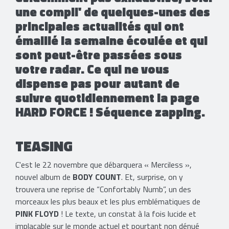
une compil' de quelques-unes des
principales actualités qui ont
émaillé la semaine écoulée et qui
sont peut-être passées sous
votre radar. Ce qui ne vous
dispense pas pour autant de
suivre quotidiennement la page
HARD FORCE ! Séquence zapping.
TEASING
C'est le 22 novembre que débarquera « Merciless »,
nouvel album de
BODY COUNT
. Et, surprise, on y
trouvera une reprise de “Confortably Numb”, un des
morceaux les plus beaux et les plus emblématiques de
PINK FLOYD
! Le texte, un constat à la fois lucide et
implacable sur le monde actuel et pourtant non dénué