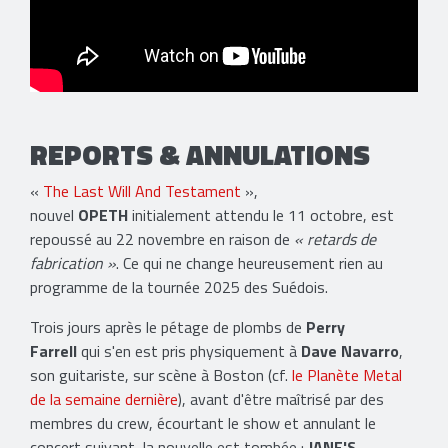
REPORTS & ANNULATIONS
«
The Last Will And Testament
»,
nouvel
OPETH
initialement attendu le 11 octobre, est
repoussé au 22 novembre en raison de
« retards de
fabrication »
. Ce qui ne change heureusement rien au
programme de la tournée 2025 des Suédois.
Trois jours après le pétage de plombs de
Perry
Farrell
qui s'en est pris physiquement à
Dave Navarro
,
son guitariste, sur scène à Boston (cf.
le Planète Metal
de la semaine dernière
), avant d'être maîtrisé par des
membres du crew, écourtant le show et annulant le
concert suivant, la nouvelle est tombée :
JANE'S