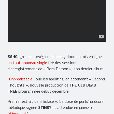
SAHG
, groupe norvégien de heavy doom, a mis en ligne
un tout nouveau single
tiré des sessions
d'enregistrement de « Born Demon », son dernier album.
“
Unpredictable
” joue les apéritifs, en attendant « Second
Thoughts », nouvelle production de
THE OLD DEAD
TREE
programmée début décembre.
Premier extrait de « Solace », 5e dose de punk/hardcore
mélodique signée
STINKY
et attendue en janvier :
“
Alignment
”.