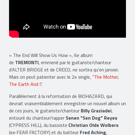
« The End Will Show Us How », 6e album
de
TREMONTI
, emmené par le guitariste/chanteur
d'ALTER BRIDGE et de CREED, ne sortira qu'en janvier.
Mais on peut patienter avec le 2e single, “
The Mother,
The Earth And I
”.
Parallèlement à la reformation de BIOHAZARD, qui
devrait vraisemblablement enregistrer un nouvel album un
de ces jours, le guitariste/chanteur
Billy Graziadei
,
entouré du chanteur/rapper
Senen "Sen Dog" Reyes
(CYPRESS HILL), du bassiste
Christian Olde Wolbers
(ex-FEAR FACTORY) et du batteur
Fred Aching
,