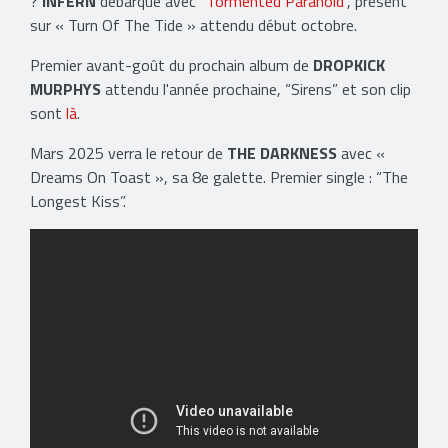
?
INFERN
débarque avec “
Tormented Paranoid
”, présent
sur « Turn Of The Tide » attendu début octobre.
Premier avant-goût du prochain album de
DROPKICK
MURPHYS
attendu l'année prochaine, “Sirens” et son clip
sont
là
.
Mars 2025 verra le retour de
THE DARKNESS
avec «
Dreams On Toast », sa 8e galette. Premier single : “The
Longest Kiss”.